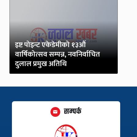
इष्ट पोइन्ट एकेडेमीको १३औं
वार्षिकोत्सव सम्पन्न, नवनिर्वाचित
दुलाल प्रमुख अतिथि
सम्पर्क