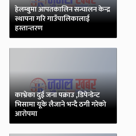
हेलम्बुमा आपतकालिन सन्चालन केन्द्र
स्थापना गरि गाउँपालिकालाई
हस्तान्तरण
काभ्रेका दुई जना पक्राउ ,डिपेन्डेन्ट
भिसामा यूके लैजाने भन्दै ठगी गरेको
आरोपमा