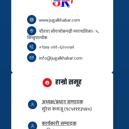
www.jugalkhabar.com
चौतारा साँगाचोकगढी नगरपालिका– ५,
सिन्धुपाल्चोक
+९७७ ०११–६२००७१
info@jugalkhabar.com
हाम्रो समूह
अध्यक्ष/प्रधान सम्पादक
सुरेश कसजू (९८५१११३५४०)
कार्यकारी सम्पादक