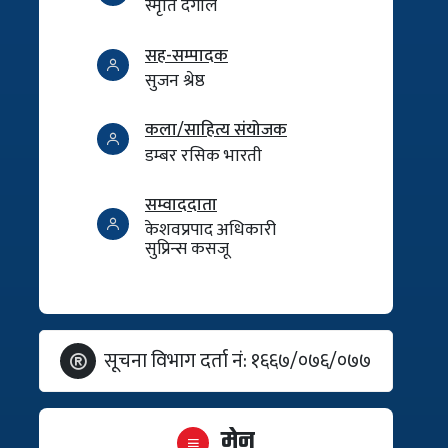
स्मृति दंगाल
सह-सम्पादक
सुजन श्रेष्ठ
कला/साहित्य संयोजक
डम्बर रसिक भारती
सम्वाददाता
केशवप्रपाद अधिकारी
सुप्रिन्स कसजू
सूचना विभाग दर्ता नं: १६६७/०७६/०७७
मेनु