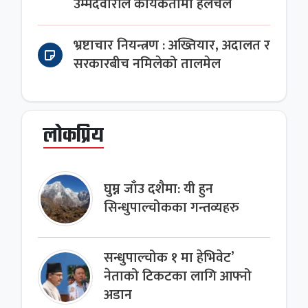
उम्मेदवारीले कार्यकर्तामा हलचल
भ्रष्टाचार नियन्त्रण : अख्तियार, अदालत र
सरकारबीच नमिलेको तालमेल
लोकप्रिय
घुम्न जाँउ दशैमा: यी हुन
सिन्धुपाल्चोकका गन्तव्यहरु
सन्धुपाल्चोक १ मा हेभिवेट’
नेताको टिकटका लागि आफ्नो
अडान