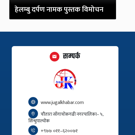
हेलम्बु दर्पण नामक पुस्तक विमोचन
सम्पर्क
www.jugalkhabar.com
चौतारा साँगाचोकगढी नगरपालिका– ५,
सिन्धुपाल्चोक
+९७७ ०११–६२००७१