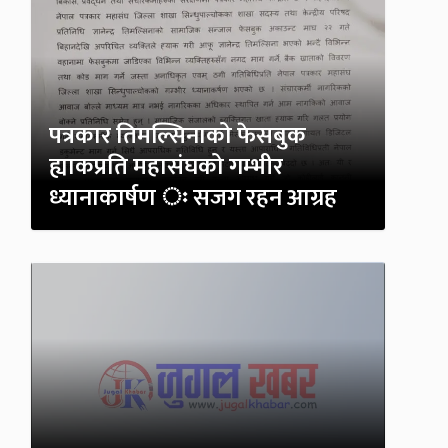
पत्रकार तिमल्सिनाको फेसबुक
ह्याकप्रति महासंघको गम्भीर
ध्यानाकार्षण ः सजग रहन आग्रह