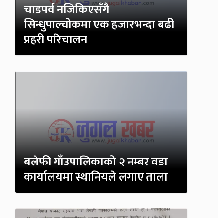
चाडपर्व नजिकिएसँगै
सिन्धुपाल्चोकमा एक हजारभन्दा बढी
प्रहरी परिचालन
बलेफी गाँउपालिकाको २ नम्बर वडा
कार्यालयमा स्थानियले लगाए ताला