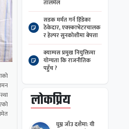
तालमेल
सडक मर्मत गर्न हिँडेका
ठेकेदार, एक्स्काभेटरचालक
र हेल्पर सुनकोशीमा बेपत्ता
क्याम्पस प्रमुख नियुक्तिमा
योग्यता कि राजनीतिक
पहुँच ?
लाको
ुगमन
स्था
लोकप्रिय
िएको
समेत
घुम्न जाँउ दशैमा: यी