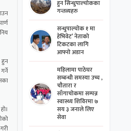
हुन सिन्धुपाल्चोकका
गन्तव्यहरु
राउन
ार्ण
सन्धुपाल्चोक १ मा
ानिय
हेभिवेट’ नेताको
टिकटका लागि
आफ्नो अडान
 हुन
महिलामा पाठेघर
र्ने
सम्बन्धी समस्या उच्च ,
सनका
चौतारा र
साँगाचोकमा सम्पन्न
स्वास्थ्य शिविरमा ७
 हो।
सय ३ जनाले लिए
सेवा
नीको
 गरी