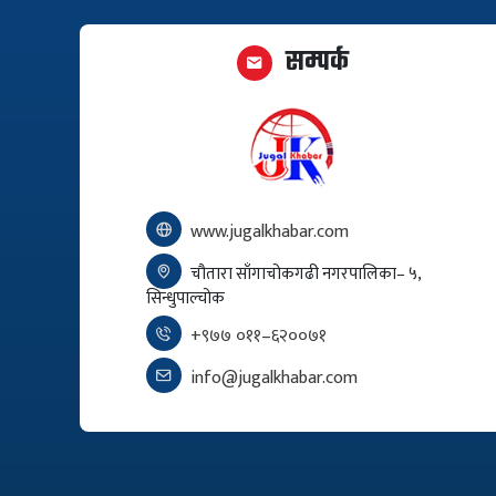
सम्पर्क
www.jugalkhabar.com
चौतारा साँगाचोकगढी नगरपालिका– ५,
सिन्धुपाल्चोक
+९७७ ०११–६२००७१
info@jugalkhabar.com