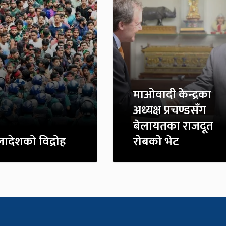
माओवादी केन्द्रका
अध्यक्ष प्रचण्डसँग
बेलायतका राजदूत
लादेशको विद्रोह
रोबकाे भेट