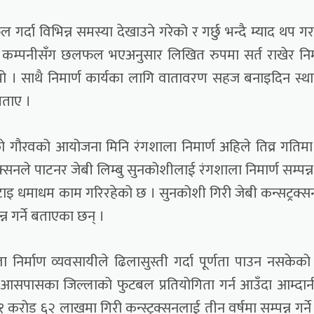
दा विभिन्न समस्या देखाउने गरेको र गर्छु भन्दै म्याद थप ग
ण कम्पनीसँग छलफल भएअनुसार लिखित रुपमा सर्त राखेर निम
ियो । साथै निमार्ण कार्यका लागि वातावरण सहज बनाइदिन स्थ
बताए ।
ो गौरवको आयोजना मिनि रंगशाला निमार्ण अहिले तिव्र गतिमा
्सनले पाटनर जेबी लिम्बु सुनकोशीलाई रंगशाला निमार्ण सम्पन्न ग
खटाइ धमाधम काम गरिरहेको छ । सुनकोशी गिरी जेबी कन्सट्रक्
्न गर्ने बताएका छन् ।
निर्माण व्यवसायीले ढिलासुस्ती गर्दा पूर्णता पाउन नसकेको
भएर आसपासका जिल्लाको फुटबल प्रतियोगिता गर्न आउँदा आम्दा
४१ करोड ६२ लाखमा गिरी कन्स्ट्रक्सनलाई तीन वर्षमा सम्पन्न गर्ने