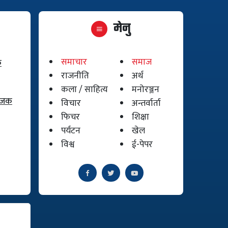
मेनु
समाचार
समाज
क
राजनीति
अर्थ
कला / साहित्य
मनोरञ्जन
योजक
विचार
अन्तर्वार्ता
फिचर
शिक्षा
पर्यटन
खेल
विश्व
ई-पेपर