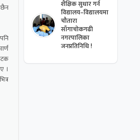
शैक्षिक सुधार गर्न
 छैन
विद्यालय–विद्यालयमा
चौतारा
साँगाचोकगढी
 पनि
नगरपालिका
जनप्रतिनिधि !
ार्ण
 पटक
ाए ।
ित्र