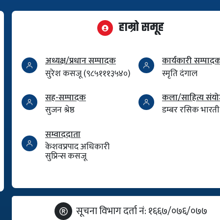
हाम्रो समूह
अध्यक्ष/प्रधान सम्पादक
कार्यकारी सम्पाद
सुरेश कसजू (९८५१११३५४०)
स्मृति दंगाल
सह-सम्पादक
कला/साहित्य सं
सुजन श्रेष्ठ
डम्बर रसिक भारती
सम्वाददाता
केशवप्रपाद अधिकारी
सुप्रिन्स कसजू
सूचना विभाग दर्ता नं: १६६७/०७६/०७७