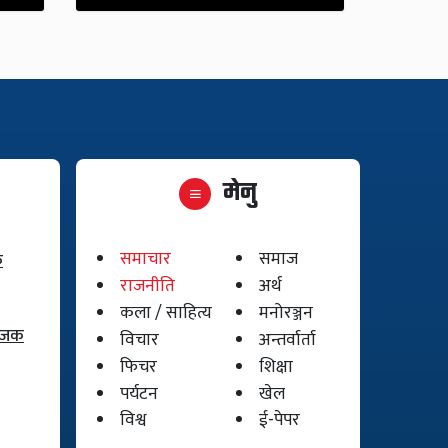
मेनु
समाचार
समाज
क
राजनीति
अर्थ
कला / साहित्य
मनोरञ्जन
योजक
विचार
अन्तर्वार्ता
फिचर
शिक्षा
पर्यटन
खेल
विश्व
ई-पेपर