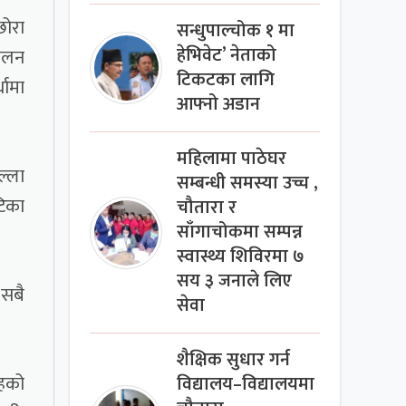
छोरा
सन्धुपाल्चोक १ मा
हेभिवेट’ नेताको
मिलन
टिकटका लागि
धामा
आफ्नो अडान
महिलामा पाठेघर
ल्ला
सम्बन्धी समस्या उच्च ,
टिका
चौतारा र
साँगाचोकमा सम्पन्न
स्वास्थ्य शिविरमा ७
सय ३ जनाले लिए
 सबै
सेवा
शैक्षिक सुधार गर्न
ंहको
विद्यालय–विद्यालयमा