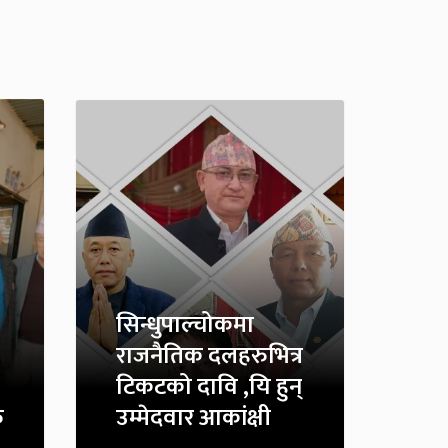
सिन्धुपाल्चोकमा
राजनैतिक दलहरुभित्र
टिकटको दावि ,यि हुन्
ु
उम्मेदवार आकांक्षी