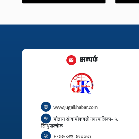
सम्पर्क
www.jugalkhabar.com
चौतारा साँगाचोकगढी नगरपालिका– ५,
सिन्धुपाल्चोक
+९७७ ०११–६२००७१