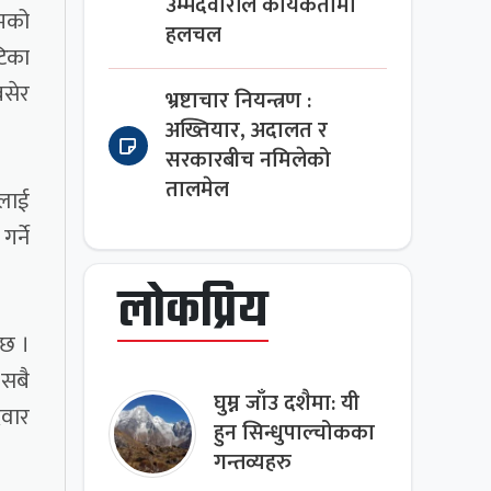
उम्मेदवारीले कार्यकर्तामा
मको
हलचल
टिका
बसेर
भ्रष्टाचार नियन्त्रण :
अख्तियार, अदालत र
सरकारबीच नमिलेको
तालमेल
ालाई
र्ने
लोकप्रिय
 छ ।
 सबै
घुम्न जाँउ दशैमा: यी
दवार
हुन सिन्धुपाल्चोकका
गन्तव्यहरु