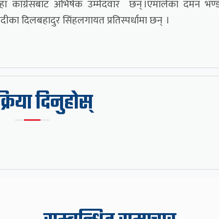
ँ कांग्रेसबाट अभिषेक उम्मेदवार छन् ।एमालेका दमन भण्ड
ीका दिलबहादुर सिंहलगायत प्रतिस्पर्धामा छन् ।
िक्रिया दिनुहोस्