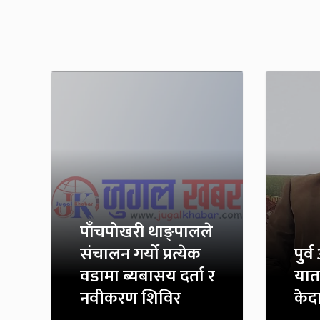
पाँचपोखरी थाङ्पालले
संचालन गर्यो प्रत्येक
पुर्
वडामा ब्यबासय दर्ता र
यात
नवीकरण शिविर
केदार