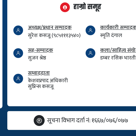
हाम्रो समूह
अध्यक्ष/प्रधान सम्पादक
कार्यकारी सम्पाद
सुरेश कसजू (९८५१११३५४०)
स्मृति दंगाल
सह-सम्पादक
कला/साहित्य सं
सुजन श्रेष्ठ
डम्बर रसिक भारती
सम्वाददाता
केशवप्रपाद अधिकारी
सुप्रिन्स कसजू
सूचना विभाग दर्ता नं: १६६७/०७६/०७७