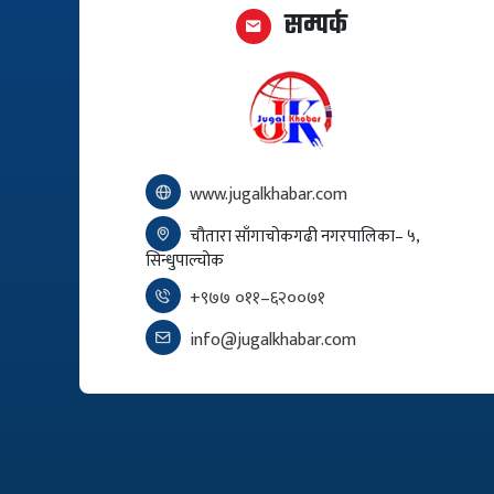
सम्पर्क
www.jugalkhabar.com
चौतारा साँगाचोकगढी नगरपालिका– ५,
सिन्धुपाल्चोक
+९७७ ०११–६२००७१
info@jugalkhabar.com