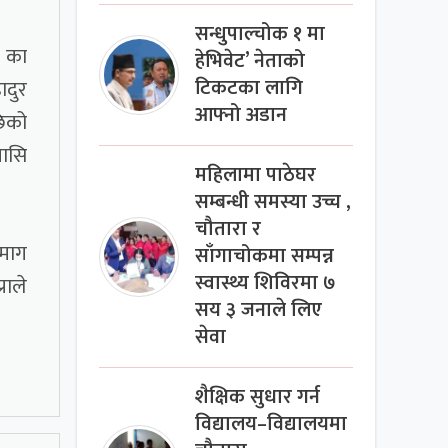
सन्धुपाल्चोक १ मा
क का
हेभिवेट’ नेताको
टिकटका लागि
ादुर
आफ्नो अडान
छिको
यासि
महिलामा पाठेघर
सम्बन्धी समस्या उच्च ,
चौतारा र
 माग
साँगाचोकमा सम्पन्न
स्वास्थ्य शिविरमा ७
राले
सय ३ जनाले लिए
सेवा
शैक्षिक सुधार गर्न
विद्यालय–विद्यालयमा