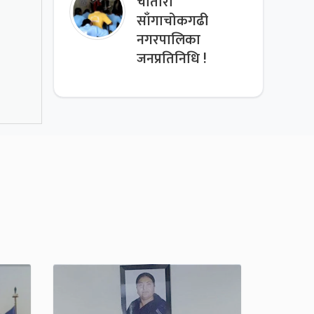
चौतारा
साँगाचोकगढी
नगरपालिका
जनप्रतिनिधि !