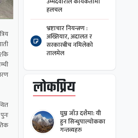
उम्मेदवारीले कार्यकर्तामा
हलचल
भ्रष्टाचार नियन्त्रण :
त्रिय
अख्तियार, अदालत र
घाती
सरकारबीच नमिलेको
तालमेल
 २कि
म्ची
कारण
लोकप्रिय
्थित
घुम्न जाँउ दशैमा: यी
पुनः
हुन सिन्धुपाल्चोकका
ेतिक
गन्तव्यहरु