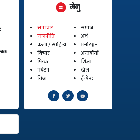
मेनु
समाचार
समाज
क
राजनीति
अर्थ
कला / साहित्य
मनोरञ्जन
योजक
विचार
अन्तर्वार्ता
फिचर
शिक्षा
पर्यटन
खेल
विश्व
ई-पेपर