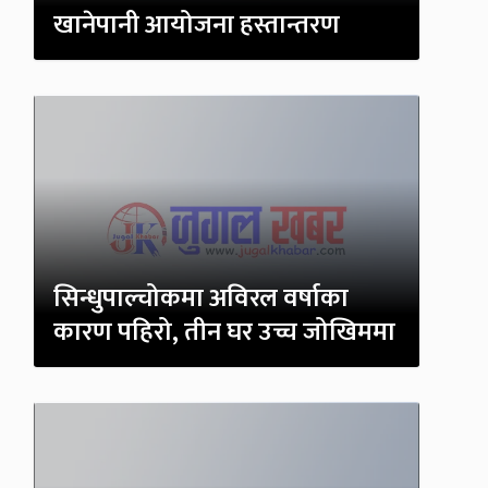
खानेपानी आयोजना हस्तान्तरण
सिन्धुपाल्चोकमा अविरल वर्षाका
कारण पहिरो, तीन घर उच्च जोखिममा