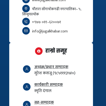
www.jugalkhabar.com
चौतारा साँगाचोकगढी नगरपालिका– ५,
सिन्धुपाल्चोक
+९७७ ०११–६२००७१
info@jugalkhabar.com
हाम्रो समूह
अध्यक्ष/प्रधान सम्पादक
सुरेश कसजू (९८५१११३५४०)
कार्यकारी सम्पादक
स्मृति दंगाल
सह-सम्पादक