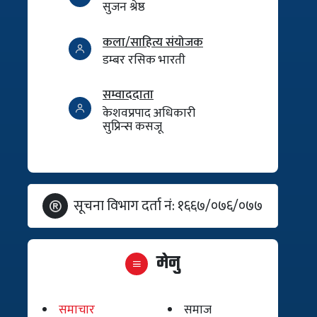
सुजन श्रेष्ठ
कला/साहित्य संयोजक
डम्बर रसिक भारती
सम्वाददाता
केशवप्रपाद अधिकारी
सुप्रिन्स कसजू
सूचना विभाग दर्ता नं: १६६७/०७६/०७७
मेनु
समाचार
समाज