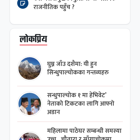
राजनीतिक पहुँच ?
लोकप्रिय
घुम्न जाँउ दशैमा: यी हुन
सिन्धुपाल्चोकका गन्तव्यहरु
सन्धुपाल्चोक १ मा हेभिवेट’
नेताको टिकटका लागि आफ्नो
अडान
महिलामा पाठेघर सम्बन्धी समस्या
उच्च , चौतारा र साँगाचोकमा