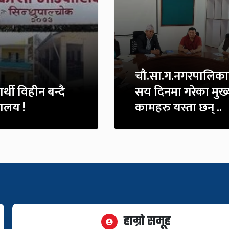
चौ.सा.ग.नगरपालिका
यार्थी विहीन बन्दै
सय दिनमा गरेका मुख्
यालय !
कामहरु यस्ता छन् ..
हाम्रो समूह