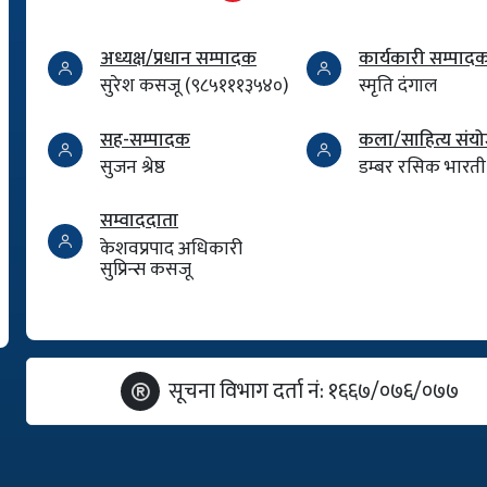
अध्यक्ष/प्रधान सम्पादक
कार्यकारी सम्पाद
सुरेश कसजू (९८५१११३५४०)
स्मृति दंगाल
सह-सम्पादक
कला/साहित्य सं
सुजन श्रेष्ठ
डम्बर रसिक भारती
सम्वाददाता
केशवप्रपाद अधिकारी
सुप्रिन्स कसजू
सूचना विभाग दर्ता नं: १६६७/०७६/०७७