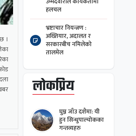
उम्मेदवारीले कार्यकर्तामा
हलचल
भ्रष्टाचार नियन्त्रण :
अख्तियार, अदालत र
 छ ।
सरकारबीच नमिलेको
लेका
तालमेल
रेका
डफोड
बदला
लोकप्रिय
ेखबर
घुम्न जाँउ दशैमा: यी
हुन सिन्धुपाल्चोकका
गन्तव्यहरु