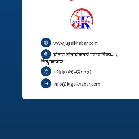
www.jugalkhabar.com
चौतारा साँगाचोकगढी नगरपालिका– ५,
सिन्धुपाल्चोक
+९७७ ०११–६२००७१
info@jugalkhabar.com