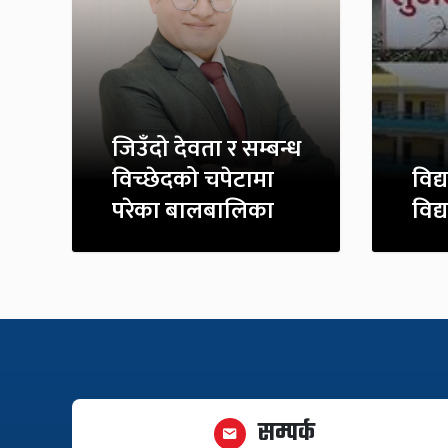
जिउँदो देवता र सम्बन्ध
विच्छेदको चपेटामा
विद्
परेका बालबालिका
विद्
सम्पर्क