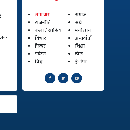
समाचार
समाज
क
राजनीति
अर्थ
कला / साहित्य
मनोरञ्जन
योजक
विचार
अन्तर्वार्ता
फिचर
शिक्षा
पर्यटन
खेल
विश्व
ई-पेपर