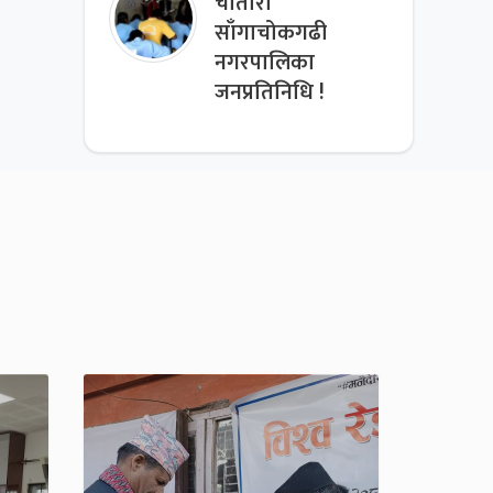
चौतारा
साँगाचोकगढी
नगरपालिका
जनप्रतिनिधि !