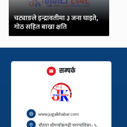
चट्याङले इन्द्रावतीमा ३ जना घाइते,
गोठ सहित बाख्रा क्षति
सम्पर्क
www.jugalkhabar.com
चौतारा साँगाचोकगढी नगरपालिका– ५,