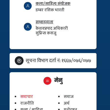
कला/साहित्य संयोजक
डम्बर रसिक भारती
सम्वाददाता
केशवप्रपाद अधिकारी
सुप्रिन्स कसजू
सूचना विभाग दर्ता नं: १६६७/०७६/०७७
मेनु
समाचार
समाज
राजनीति
अर्थ
कला / साहित्य
मनोरञ्जन