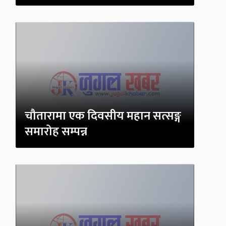
चौतारामा एक दिवसीय महान सत्सङ्ग
समारोह सम्पन्न