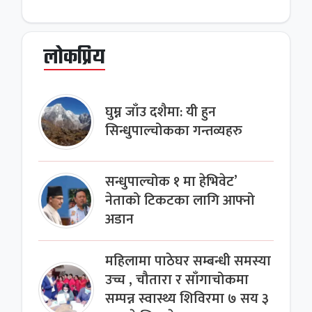
लोकप्रिय
घुम्न जाँउ दशैमा: यी हुन
सिन्धुपाल्चोकका गन्तव्यहरु
सन्धुपाल्चोक १ मा हेभिवेट’
नेताको टिकटका लागि आफ्नो
अडान
महिलामा पाठेघर सम्बन्धी समस्या
उच्च , चौतारा र साँगाचोकमा
सम्पन्न स्वास्थ्य शिविरमा ७ सय ३