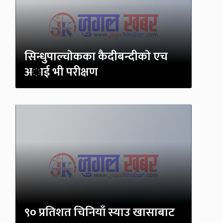
सिन्धुपाल्चाेकका कैदीबन्दीकाे एच
अाई भी परीक्षण
९० प्रतिशत चिनियाँ स्याउ खासाबाट