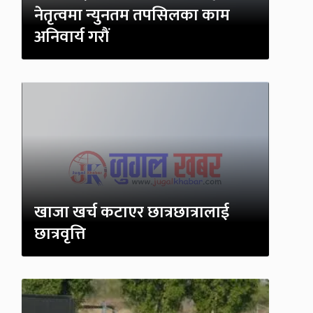
नेतृत्वमा न्युनतम तपसिलका काम
अनिवार्य गरौं
खाजा खर्च कटाएर छात्रछात्रालाई
छात्रवृत्ति