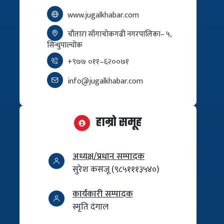
www.jugalkhabar.com
चौतारा साँगाचोकगढी नगरपालिका– ५,
सिन्धुपाल्चोक
+९७७ ०११–६२००७१
info@jugalkhabar.com
हाम्रो समूह
अध्यक्ष/प्रधान सम्पादक
सुरेश कसजू (९८५१११३५४०)
कार्यकारी सम्पादक
स्मृति दंगाल