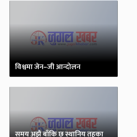
विश्वमा जेन–जी आन्दोलन
समय अझै बाँकि छ स्थानिय तहका