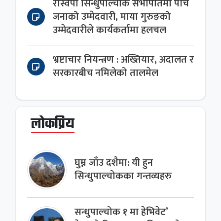
रास्वपा सिन्धुपाल्चोक सभापतिमा पाँच
जनाको उम्मेदवारी, माया गुरुङको
उम्मेदवारीले कार्यकर्तामा हलचल
भ्रष्टाचार नियन्त्रण : अख्तियार, अदालत र
सरकारबीच नमिलेको तालमेल
लोकप्रिय
घुम्न जाँउ दशैमा: यी हुन
सिन्धुपाल्चोकका गन्तव्यहरु
सन्धुपाल्चोक १ मा हेभिवेट’