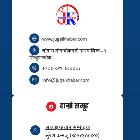
www.jugalkhabar.com
चौतारा साँगाचोकगढी नगरपालिका– ५,
सिन्धुपाल्चोक
+९७७ ०११–६२००७१
info@jugalkhabar.com
हाम्रो समूह
अध्यक्ष/प्रधान सम्पादक
सुरेश कसजू (९८५१११३५४०)