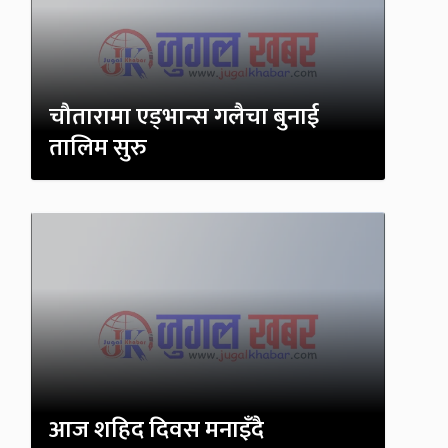
चौतारामा एड्भान्स गलैचा बुनाई
तालिम सुरु
आज शहिद दिवस मनाइँदै