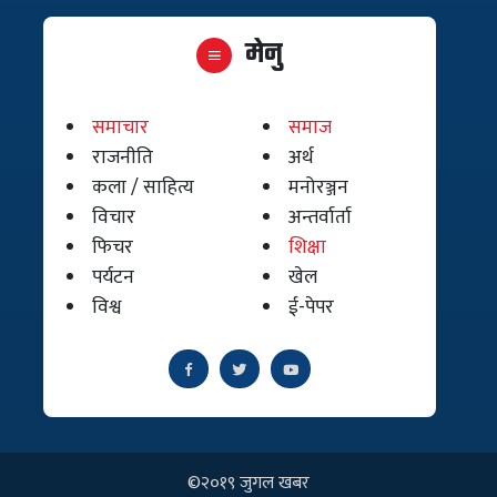
मेनु
समाचार
समाज
राजनीति
अर्थ
कला / साहित्य
मनोरञ्जन
विचार
अन्तर्वार्ता
फिचर
शिक्षा
पर्यटन
खेल
विश्व
ई-पेपर
©२०१९ जुगल खबर