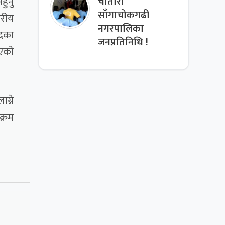
हुनु
चौतारा
साँगाचोकगढी
तरीय
नगरपालिका
ुदका
जनप्रतिनिधि !
िएको
ग्ने
क्रम