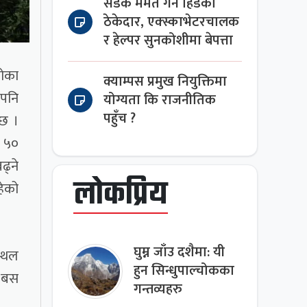
सडक मर्मत गर्न हिँडेका
ठेकेदार, एक्स्काभेटरचालक
र हेल्पर सुनकोशीमा बेपत्ता
बोका
क्याम्पस प्रमुख नियुक्तिमा
ेपनि
योग्यता कि राजनीतिक
पहुँच ?
 छ ।
 ५०
ढ्ने
लोकप्रिय
हेको
घुम्न जाँउ दशैमा: यी
स्थल
हुन सिन्धुपाल्चोकका
त बस
गन्तव्यहरु