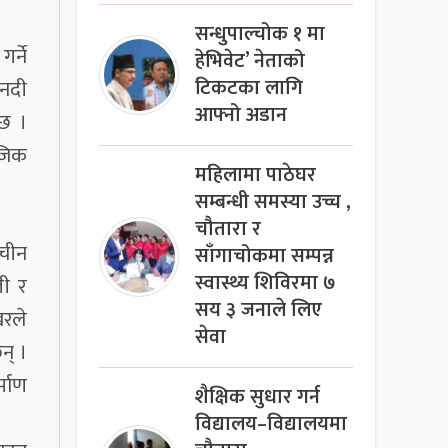
सन्धुपाल्चोक १ मा
र्ने
हेभिवेट’ नेताको
टिकटका लागि
 नदी
आफ्नो अडान
 छ ।
नजिक
महिलामा पाठेघर
सम्बन्धी समस्या उच्च ,
चौतारा र
 चीन
साँगाचोकमा सम्पन्न
स्वास्थ्य शिविरमा ७
ती र
सय ३ जनाले लिए
खरले
सेवा
न् ।
्माण
शैक्षिक सुधार गर्न
विद्यालय–विद्यालयमा