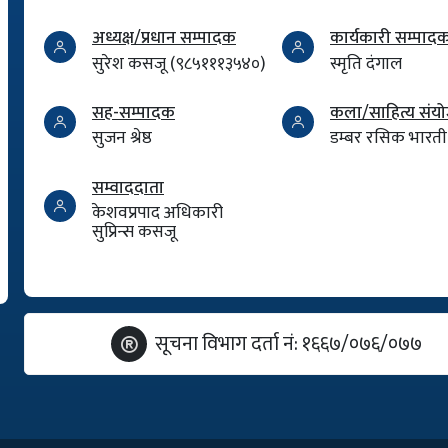
अध्यक्ष/प्रधान सम्पादक
कार्यकारी सम्पाद
सुरेश कसजू (९८५१११३५४०)
स्मृति दंगाल
सह-सम्पादक
कला/साहित्य सं
सुजन श्रेष्ठ
डम्बर रसिक भारती
सम्वाददाता
केशवप्रपाद अधिकारी
सुप्रिन्स कसजू
सूचना विभाग दर्ता नं: १६६७/०७६/०७७