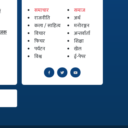
समाचार
समाज
क
राजनीति
अर्थ
कला / साहित्य
मनोरञ्जन
योजक
विचार
अन्तर्वार्ता
फिचर
शिक्षा
पर्यटन
खेल
विश्व
ई-पेपर