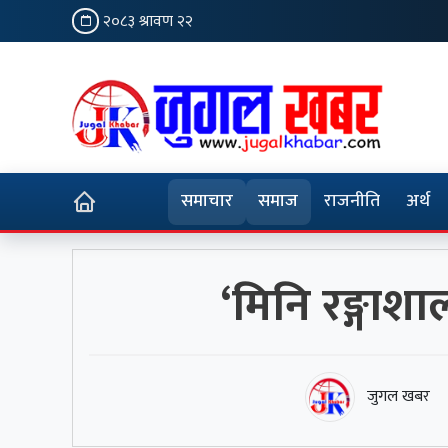
२०८३ श्रावण २२
समाचार
समाज
राजनीति
अर्थ
‘मिनि रङ्गाश
जुगल खबर