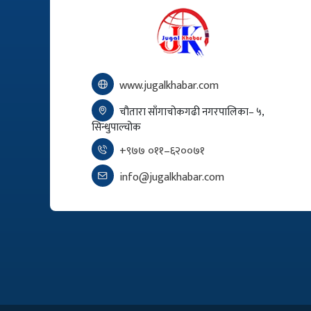
www.jugalkhabar.com
चौतारा साँगाचोकगढी नगरपालिका– ५,
सिन्धुपाल्चोक
+९७७ ०११–६२००७१
info@jugalkhabar.com