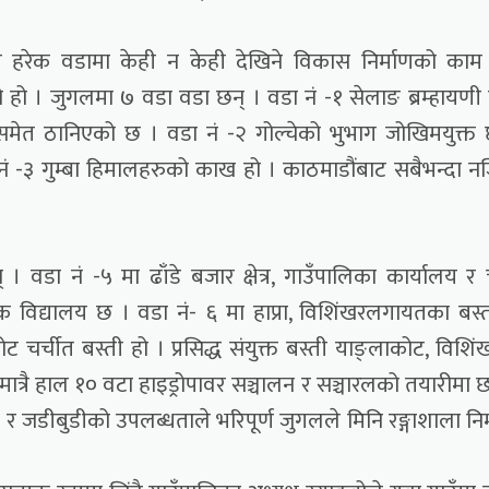
े हरेक वडामा केही न केही देखिने विकास निर्माणको काम ग
हो । जुगलमा ७ वडा वडा छन् । वडा नं -१ सेलाङ ब्रम्हायणी
षित समेत ठानिएको छ । वडा नं -२ गोल्चेको भुभाग जोखिमयुक्त
ं -३ गुम्बा हिमालहरुको काख हो । काठमाडौंबाट सबैभन्दा 
। वडा नं -५ मा ढाँडे बजार क्षेत्र, गाउँपालिका कार्यालय र
िक विद्यालय छ । वडा नं- ६ मा हाप्रा, विशिंखरलगायतका बस्
ट चर्चीत बस्ती हो । प्रसिद्ध संयुक्त बस्ती याङ्लाकोट, विशिं
मात्रै हाल १० वटा हाइड्रोपावर सञ्चालन र सञ्चारलको तयारीमा छ
दन र जडीबुडीको उपलब्धताले भरिपूर्ण जुगलले मिनि रङ्गाशाला निर