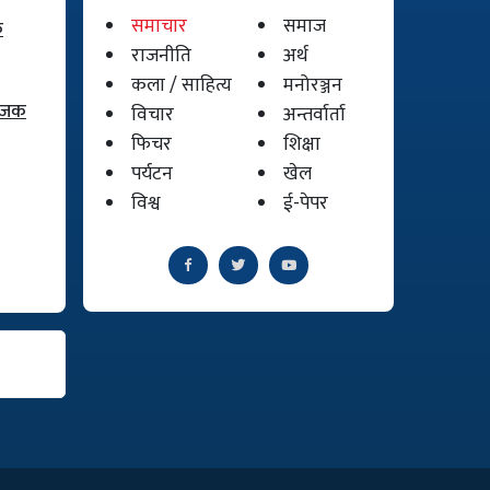
समाचार
समाज
क
राजनीति
अर्थ
कला / साहित्य
मनोरञ्जन
योजक
विचार
अन्तर्वार्ता
फिचर
शिक्षा
पर्यटन
खेल
विश्व
ई-पेपर