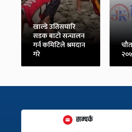
खाल्डे उतिसघारि
सडक बाटो सन्चालन
गर्न कमिटिले श्रमदान
चौत
गरे
२०
सम्पर्क