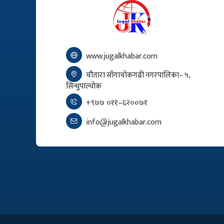
www.jugalkhabar.com
चौतारा साँगाचोकगढी नगरपालिका– ५,
सिन्धुपाल्चोक
+९७७ ०११–६२००७१
info@jugalkhabar.com