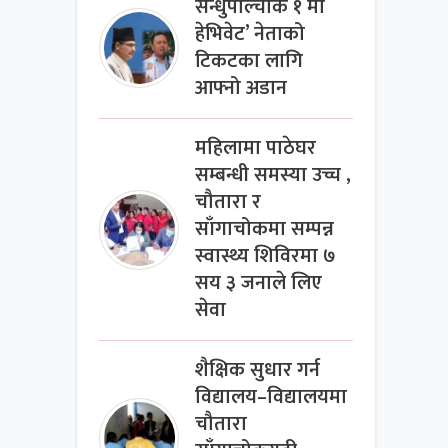
सन्धुपाल्चोक १ मा
हेभिवेट’ नेताको
टिकटका लागि
आफ्नो अडान
महिलामा पाठेघर
सम्बन्धी समस्या उच्च ,
चौतारा र
साँगाचोकमा सम्पन्न
स्वास्थ्य शिविरमा ७
सय ३ जनाले लिए
सेवा
शैक्षिक सुधार गर्न
विद्यालय–विद्यालयमा
चौतारा