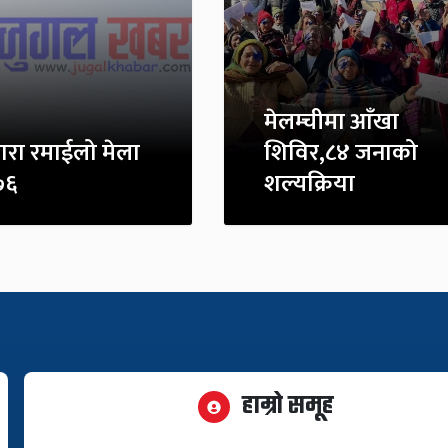
मेलम्चीमा आँखा
ारा रमाईलो मेला
शिविर,८४ जनाको
७६
शल्यक्रिया
हाम्रो समूह