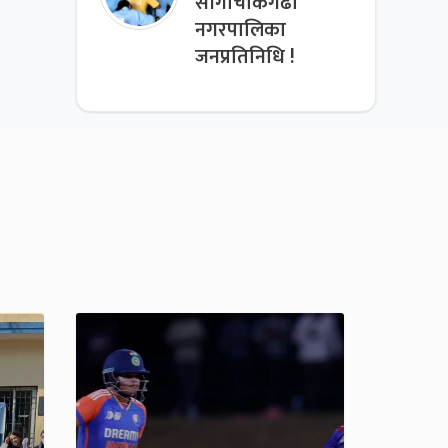
साँगाचोकगढी
नगरपालिका
जनप्रतिनिधि !