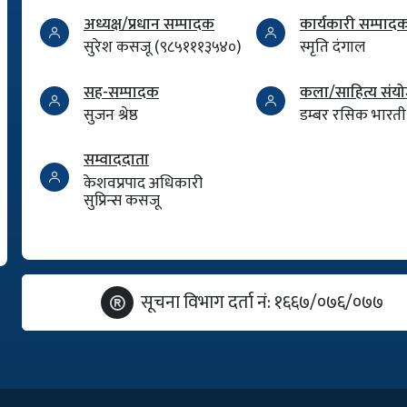
अध्यक्ष/प्रधान सम्पादक
कार्यकारी सम्पाद
सुरेश कसजू (९८५१११३५४०)
स्मृति दंगाल
सह-सम्पादक
कला/साहित्य सं
सुजन श्रेष्ठ
डम्बर रसिक भारती
सम्वाददाता
केशवप्रपाद अधिकारी
सुप्रिन्स कसजू
सूचना विभाग दर्ता नं: १६६७/०७६/०७७