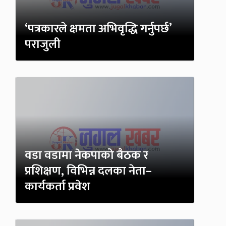
‘पत्रकारले क्षमता अभिवृद्धि गर्नुपर्छ’
पराजुली
वडा वडामा नेकपाको बैठक र
प्रशिक्षण, विभिन्न दलका नेता–
कार्यकर्ता प्रवेश