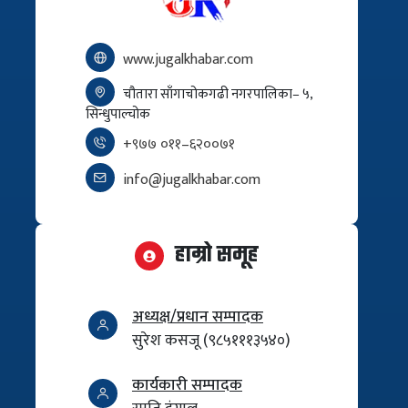
www.jugalkhabar.com
चौतारा साँगाचोकगढी नगरपालिका– ५,
सिन्धुपाल्चोक
+९७७ ०११–६२००७१
info@jugalkhabar.com
हाम्रो समूह
अध्यक्ष/प्रधान सम्पादक
सुरेश कसजू (९८५१११३५४०)
कार्यकारी सम्पादक