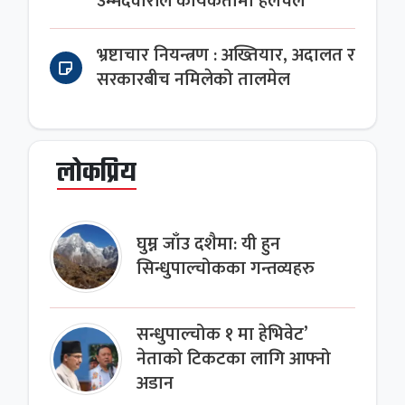
उम्मेदवारीले कार्यकर्तामा हलचल
भ्रष्टाचार नियन्त्रण : अख्तियार, अदालत र
सरकारबीच नमिलेको तालमेल
लोकप्रिय
घुम्न जाँउ दशैमा: यी हुन
सिन्धुपाल्चोकका गन्तव्यहरु
सन्धुपाल्चोक १ मा हेभिवेट’
नेताको टिकटका लागि आफ्नो
अडान