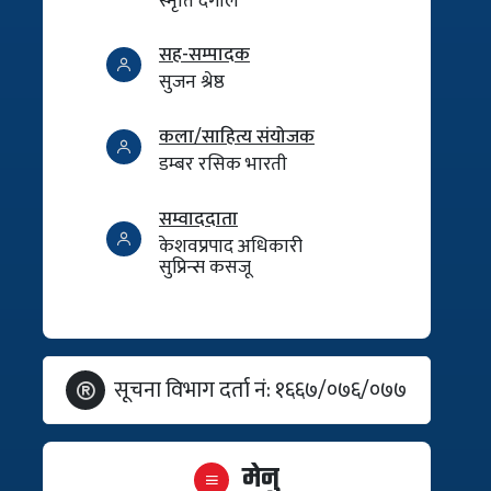
स्मृति दंगाल
सह-सम्पादक
सुजन श्रेष्ठ
कला/साहित्य संयोजक
डम्बर रसिक भारती
सम्वाददाता
केशवप्रपाद अधिकारी
सुप्रिन्स कसजू
सूचना विभाग दर्ता नं: १६६७/०७६/०७७
मेनु