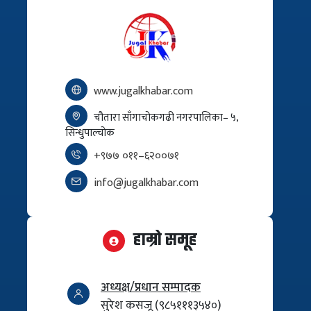
www.jugalkhabar.com
चौतारा साँगाचोकगढी नगरपालिका– ५,
सिन्धुपाल्चोक
+९७७ ०११–६२००७१
info@jugalkhabar.com
हाम्रो समूह
अध्यक्ष/प्रधान सम्पादक
सुरेश कसजू (९८५१११३५४०)