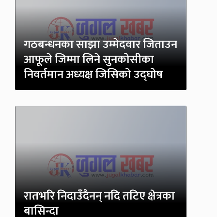
गठबन्धनका साझा उम्मेदवार जिताउन
आफूले जिम्मा लिने सुनकोसीका
निवर्तमान अध्यक्ष जिसिको उद्घोष
रातभरि निदाउँदैनन् नदि तटिए क्षेत्रका
बासिन्दा