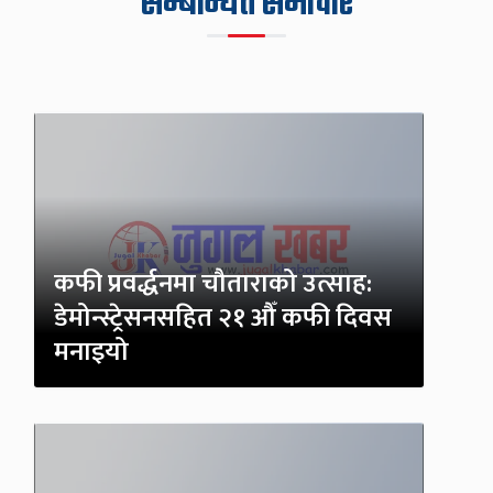
सम्बन्धित समाचार
कफी प्रवर्द्धनमा चौताराको उत्साह:
डेमोन्स्ट्रेसनसहित २१ औँ कफी दिवस
मनाइयो