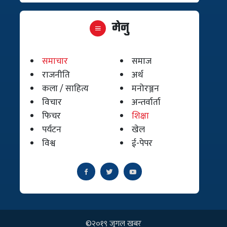
मेनु
समाचार
समाज
राजनीति
अर्थ
कला / साहित्य
मनोरञ्जन
विचार
अन्तर्वार्ता
फिचर
शिक्षा
पर्यटन
खेल
विश्व
ई-पेपर
©२०१९ जुगल खबर