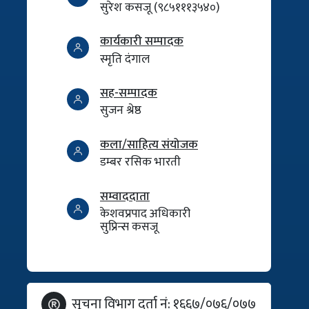
सुरेश कसजू (९८५१११३५४०)
कार्यकारी सम्पादक
स्मृति दंगाल
सह-सम्पादक
सुजन श्रेष्ठ
कला/साहित्य संयोजक
डम्बर रसिक भारती
सम्वाददाता
केशवप्रपाद अधिकारी
सुप्रिन्स कसजू
सूचना विभाग दर्ता नं: १६६७/०७६/०७७