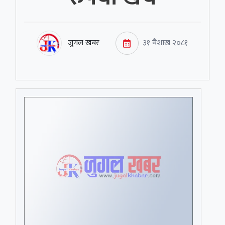
जुगल खबर
३१ बैशाख २०८१