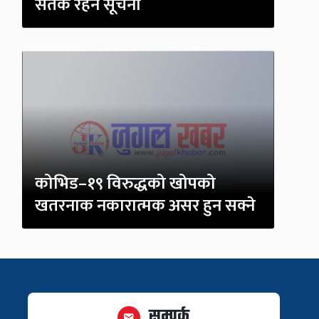
सतर्क रहन सूचना
कोभिड–१९ विरुद्धको खोपको
खतरनाक नकारात्मक असर हुन सक्ने
सम्पर्क