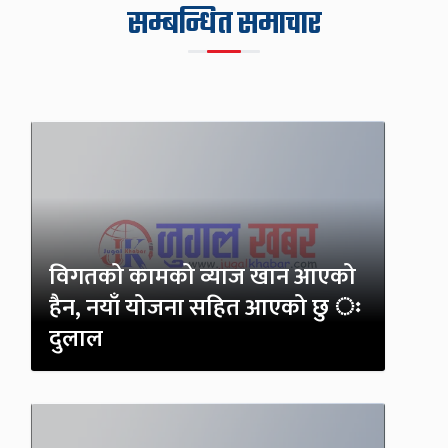
सम्बन्धित समाचार
विगतको कामको व्याज खान आएको
हैन, नयाँ योजना सहित आएको छु ः
दुलाल