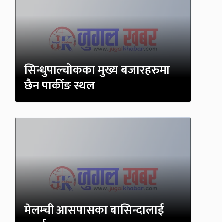
सिन्धुपाल्चोकका मुख्य बजारहरुमा
छैन पार्कीङ स्थल
मेलम्ची आसपासका बासिन्दालाई