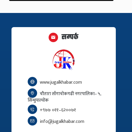
सम्पर्क
www.jugalkhabar.com
चौतारा साँगाचोकगढी नगरपालिका– ५,
सिन्धुपाल्चोक
+९७७ ०११–६२००७१
info@jugalkhabar.com