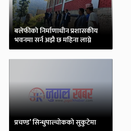
बलेफीकाे निर्माणाधीन प्रशासकीय
भवनमा सर्न अझै छ महिना लाग्ने
प्रचण्ड’ सिन्धुपाल्चोकको सुकुटेमा