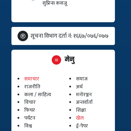
सुप्रिन्स कसजू
सूचना विभाग दर्ता नं: १६६७/०७६/०७७
मेनु
समाचार
समाज
राजनीति
अर्थ
कला / साहित्य
मनोरञ्जन
विचार
अन्तर्वार्ता
फिचर
शिक्षा
पर्यटन
खेल
विश्व
ई-पेपर