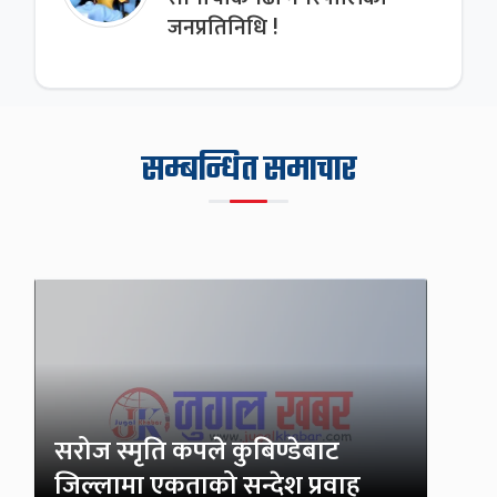
जनप्रतिनिधि !
सम्बन्धित समाचार
सरोज स्मृति कपले कुबिण्डेबाट
जिल्लामा एकताको सन्देश प्रवाह