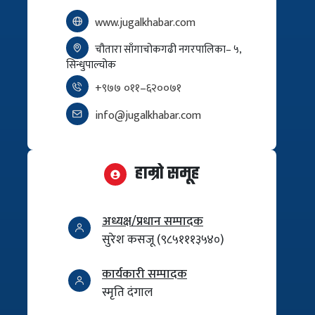
www.jugalkhabar.com
चौतारा साँगाचोकगढी नगरपालिका– ५,
सिन्धुपाल्चोक
+९७७ ०११–६२००७१
info@jugalkhabar.com
हाम्रो समूह
अध्यक्ष/प्रधान सम्पादक
सुरेश कसजू (९८५१११३५४०)
कार्यकारी सम्पादक
स्मृति दंगाल