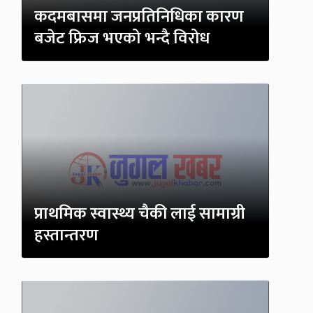
कदमबासमा जनप्रतिनिधिका कारण
बजेट फ्रिज भएको भन्दै विरोध
प्राथमिक स्वास्थ्य चैकी लाई सामाग्री
हस्तान्तरण