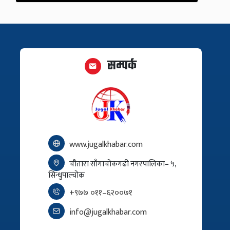
सम्पर्क
www.jugalkhabar.com
चौतारा साँगाचोकगढी नगरपालिका– ५,
सिन्धुपाल्चोक
+९७७ ०११–६२००७१
info@jugalkhabar.com