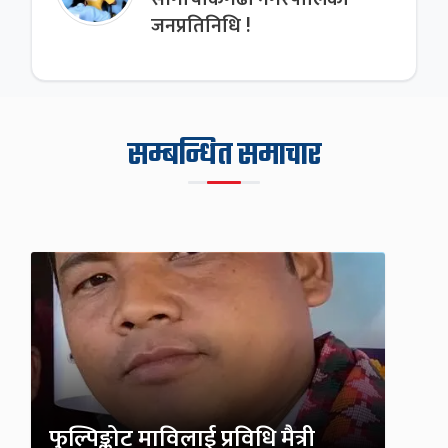
जनप्रतिनिधि !
सम्बन्धित समाचार
फुल्पिङ्कोट माविलाई प्रविधि मैत्री