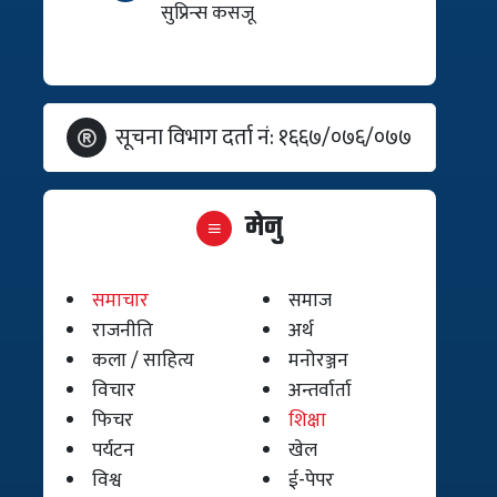
सुप्रिन्स कसजू
सूचना विभाग दर्ता नं: १६६७/०७६/०७७
मेनु
समाचार
समाज
राजनीति
अर्थ
कला / साहित्य
मनोरञ्जन
विचार
अन्तर्वार्ता
फिचर
शिक्षा
पर्यटन
खेल
विश्व
ई-पेपर