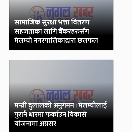
सामाजिक सुरक्षा भत्ता वितरण
सहजताका लागि बैंकरहरुसँग
मेलम्ची नगरपालिकाद्रारा छलफल
मन्त्री दुलालको अनुगमन : मेलम्चीलाई
पुरानै धारमा फर्काउन विकासे
योजनामा अग्रसर