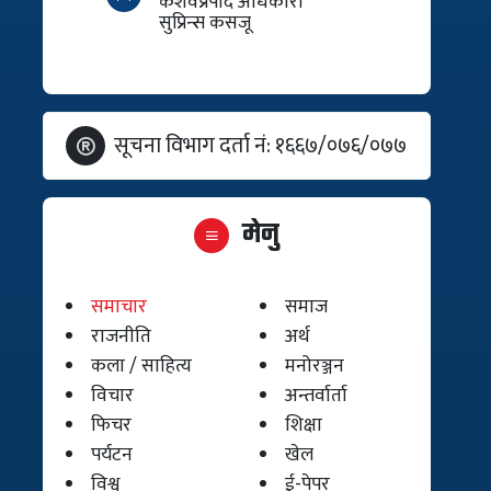
केशवप्रपाद अधिकारी
सुप्रिन्स कसजू
सूचना विभाग दर्ता नं: १६६७/०७६/०७७
मेनु
समाचार
समाज
राजनीति
अर्थ
कला / साहित्य
मनोरञ्जन
विचार
अन्तर्वार्ता
फिचर
शिक्षा
पर्यटन
खेल
विश्व
ई-पेपर