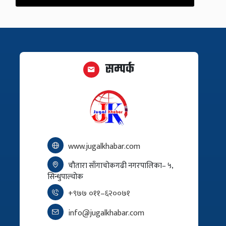
सम्पर्क
www.jugalkhabar.com
चौतारा साँगाचोकगढी नगरपालिका– ५,
सिन्धुपाल्चोक
+९७७ ०११–६२००७१
info@jugalkhabar.com