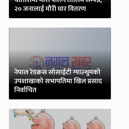
२० जनालाई मौरी घार वितरण
नेपाल रेडक्रस सोसाईटी ग्याल्थुमको
उपशाखाको सभापतिमा खिल प्रसाद
निर्वाचित