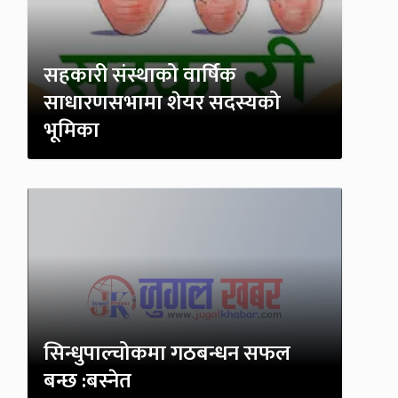
सहकारी संस्थाको वार्षिक
साधारणसभामा शेयर सदस्यको
भूमिका
सिन्धुपाल्चोकमा गठबन्धन सफल
बन्छ :बस्नेत