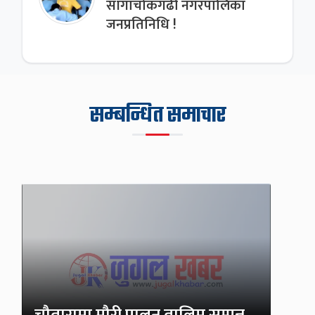
साँगाचोकगढी नगरपालिका
जनप्रतिनिधि !
सम्बन्धित समाचार
चौतारामा मौरी पालन तालिम सम्पन्न,