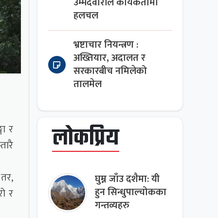
उम्मेदवारीले कार्यकर्तामा
हलचल
भ्रष्टाचार नियन्त्रण :
अख्तियार, अदालत र
सरकारबीच नमिलेको
तालमेल
गा र
लोकप्रिय
तारै
 तर,
घुम्न जाँउ दशैमा: यी
हुन सिन्धुपाल्चोकका
रो र
गन्तव्यहरु