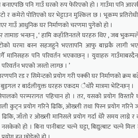
नाएपछि पनि गाउँ घरको रुप फेरिएको हो । गाउँमा पनि आर
टो र कमेरो पोतिएको घर भेट्टाउन मुश्किल छ । भूकम्प प्रतिरोध
एर गाउँ आधुनिक घर निर्माणको चरणमा पुगेको हो ।
 तामाङ भन्छन् , ‘ हामि कहाँतिनतले घरहरु थिए , जब भुकम्पल
माटोको घरमा बस्न सहजहुने भएतापनि आफु बाच्नकै लागी भ
गैँ मानिसहरु पनि परिवर्तन भएकाछन् । युवाहरु गाउँमाबस्दैन
 परिवर्तन भएको जस्तो लाग्छ । ’
णपनि रड र सिमेन्टको प्रयोग गरी पक्की घर निर्माणको क्रम ब
 बुइगल र बार्दलीयुक्त घरहरु एकदम ैथोरै मात्रमा भेटिन्छन् ।
नेपालको परम्परागत पहिचान हो । तर, यसको प्रयोग विस्तारै घ
 कुट्न प्रयोग गरिने ढिकि, ओख्ली तथा पिस्न प्रयोग गरिने ज
े ढिकि, जाँतो र ओख्ली मानिसले प्रयोग गर्दा धेरै समय लाग्ने र
 नसकेको हो । बिना पानीबाट चल्ने घट्टा, बिद्युत्बाट चल्ने मिल
प्रयोग हुन छोडेको हो ।