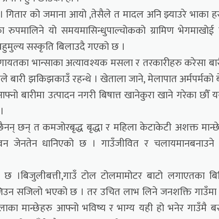
ाए । गितार को जमाना आयो ,तेसैले त मादल अनि झ्याउरे भाका ह
ा रुपमालिने यो समयमासिन्धुपाल्चोकको ग्रामिण भेगमाखोई
बहुमुल्य सस्कृति बिलाउदै गएको छ ।
ी लगायतका भान्साका अत्यावश्यक मसला र तरकारीहरु करेसा बा
िलले बारी झकिझकाउँ रहन्थे । खेताला जाने, मेलापात अर्मपर्मको बे
 आफ्नो बारीमा उत्पादन नगरी बिषात्त खानेकुरा खाने गरेका छौँ 
 ।
ू छैनन् छन् त कमजोरबृद्ध बृद्धा र महिला केटाकेटी अशक्त मान्छ
को जीवन जेनतेन धानिएको छ । गाउँजीवित र चलायमानबनाउने 
 छ ।बिजुलीबत्ती,गाउँ टोल टोलमामोटर बाटो लगाएतका बिभ
वनजिउन सजिलो भएको छ । तर उचित लाभ लिने जनशक्ति गाउँमा
िलाका मान्छेहरु आफ्नो भविष्य र भाग्य यही हो भनेर गाउँमै बस्