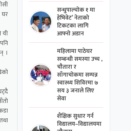
सीसी
सन्धुपाल्चोक १ मा
ी घर
हेभिवेट’ नेताको
टिकटका लागि
े यी
आफ्नो अडान
एपनि
महिलामा पाठेघर
न् ।
सम्बन्धी समस्या उच्च ,
चौतारा र
ढेको
साँगाचोकमा सम्पन्न
स्वास्थ्य शिविरमा ७
सय ३ जनाले लिए
ट्दै
सेवा
ाँतो
 कडा
शैक्षिक सुधार गर्न
 तथा
विद्यालय–विद्यालयमा