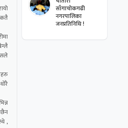
चौतारा
रायो
साँगाचोकगढी
नगरपालिका
 कतै
जनप्रतिनिधि !
रीमा
ग्लै
यसले
ेहरु
थोरै
िन्न
 छैन
थे ,