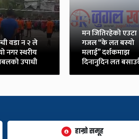
मन जितिरहेको एउटा
्ची वडा न २ ले
गजल “के लत बस्यो
्यो नगर स्थरीय
मलाई” दर्शकमाझ
बलको उपाधी
दिनानुदिन लत बसाउद
हाम्रो समूह