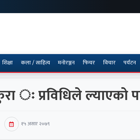
शिक्षा
कला / साहित्य
मनोरञ्जन
फिचर
विचार
पर्यटन
कुरा ः प्रविधिले ल्याएको पर
१५ असार २०७९