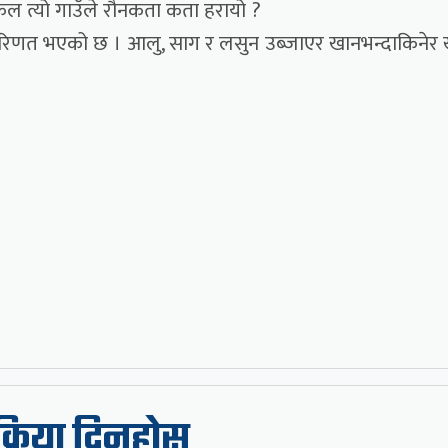
जकल त्यो गाउँले रौनकता कता हरायो ?
 परिणत भएको छ । आलु, साग र लसुन उब्जाएर खानभन्दाकिनेर
िक्रिया दिनुहोस्