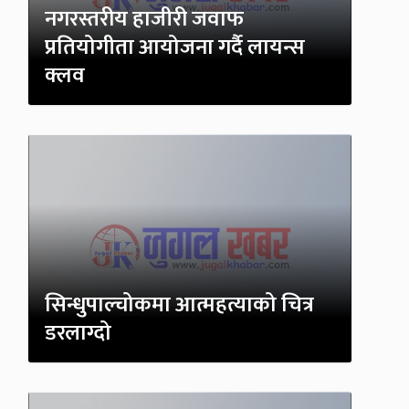
नगरस्तरीय हाजीरी जवाफ
प्रतियोगीता आयोजना गर्दै लायन्स
क्लव
सिन्धुपाल्चोकमा आत्महत्याको चित्र
डरलाग्दो