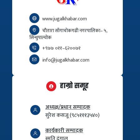
www.jugalkhabar.com
चौतारा साँगाचोकगढी नगरपालिका– ५,
सिन्धुपाल्चोक
+९७७ ०११–६२००७१
info@jugalkhabar.com
हाम्रो समूह
अध्यक्ष/प्रधान सम्पादक
सुरेश कसजू (९८५१११३५४०)
कार्यकारी सम्पादक
स्मृति दंगाल