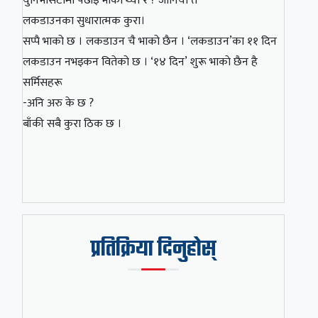
युनिभर्सिटीमा पढाइ भाको थ्यो र ? जानियो त
लकडाउनका सुधारात्मक कुरा।
सप्पै भाको छ । लकडाउन चै भाको छैन । ‘लकडाउन’का ११ दिन
लकडाउन नभइकन वितेको छ । ‘१४ दिन’ शुरू भाकाे छैन है
सर्मिसहरू
-अनि अरु के छ ?
बाँकी सबै कुरा ठिक छ ।
प्रतिक्रिया दिनुहोस्