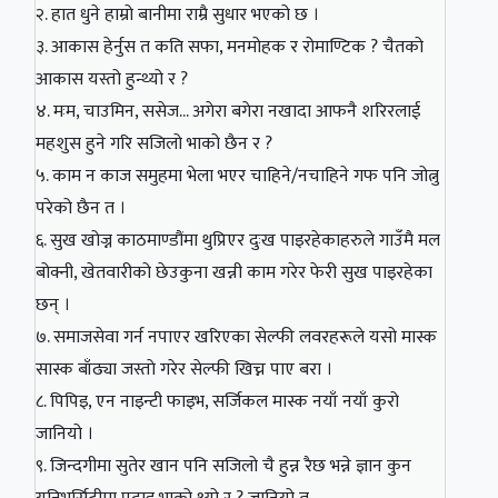
२. हात धुने हाम्रो बानीमा राम्रै सुधार भएको छ ।
३. आकास हेर्नुस त कति सफा, मनमोहक र रोमाण्टिक ? चैतको
आकास यस्तो हुन्थ्यो र ?
४. मःम, चाउमिन, ससेज… अगेरा बगेरा नखादा आफनै शरिरलाई
महशुस हुने गरि सजिलो भाको छैन र ?
५. काम न काज समुहमा भेला भएर चाहिने/नचाहिने गफ पनि जोत्नु
परेको छैन त ।
६. सुख खोज्न काठमाण्डौंमा थुप्रिएर दुःख पाइरहेकाहरुले गाउँमै मल
बोक्नी, खेतवारीको छेउकुना खन्नी काम गरेर फेरी सुख पाइरहेका
छन् ।
७. समाजसेवा गर्न नपाएर खरिएका सेल्फी लवरहरूले यसो मास्क
सास्क बाँढ्या जस्ताे गरेर सेल्फी खिच्न पाए बरा ।
८. पिपिइ, एन नाइन्टी फाइभ, सर्जिकल मास्क नयाँ नयाँ कुरो
जानियो ।
९. जिन्दगीमा सुतेर खान पनि सजिलो चै हुन्न रैछ भन्ने ज्ञान कुन