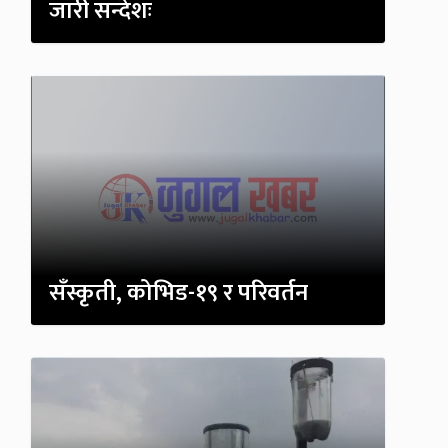
जारी सन्देशः
सँस्कृती, कोभिड-१९ र परिवर्तन