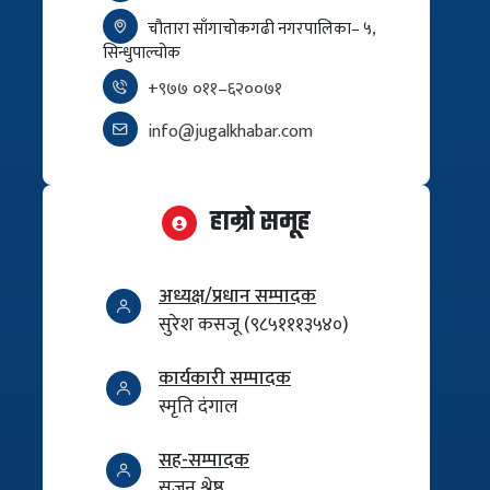
चौतारा साँगाचोकगढी नगरपालिका– ५,
सिन्धुपाल्चोक
+९७७ ०११–६२००७१
info@jugalkhabar.com
हाम्रो समूह
अध्यक्ष/प्रधान सम्पादक
सुरेश कसजू (९८५१११३५४०)
कार्यकारी सम्पादक
स्मृति दंगाल
सह-सम्पादक
सुजन श्रेष्ठ