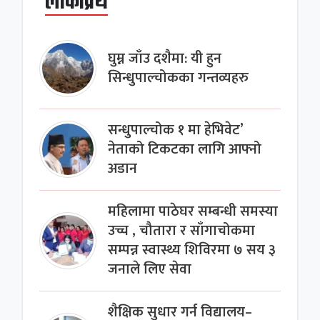
लोकप्रिय
घुम्न जाँउ दशैमा: यी हुन
सिन्धुपाल्चोकका गन्तव्यहरु
सन्धुपाल्चोक १ मा हेभिवेट’
नेताको टिकटका लागि आफ्नो
अडान
महिलामा पाठेघर सम्बन्धी समस्या
उच्च , चौतारा र साँगाचोकमा
सम्पन्न स्वास्थ्य शिविरमा ७ सय ३
जनाले लिए सेवा
शैक्षिक सुधार गर्न विद्यालय–