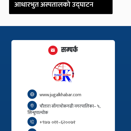
आधारभुत अस्पतालको उद्घाटन
सम्पर्क
www.jugalkhabar.com
चौतारा साँगाचोकगढी नगरपालिका– ५,
सिन्धुपाल्चोक
+९७७ ०११–६२००७१