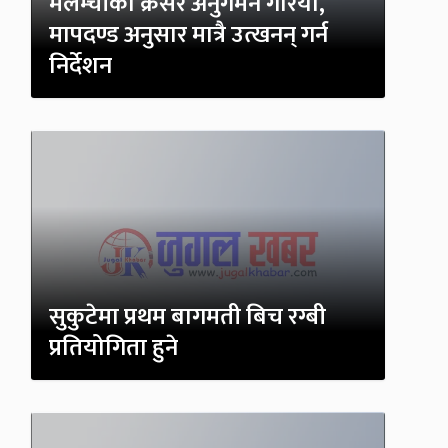
मेलम्चीको क्रसर अनुगमन गरियो,
मापदण्ड अनुसार मात्रै उत्खनन् गर्न
निर्देशन
सुकुटेमा प्रथम बागमती बिच रग्बी
प्रतियोगिता हुने