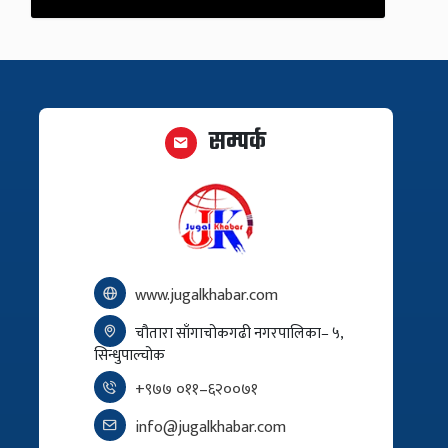
सम्पर्क
www.jugalkhabar.com
चौतारा साँगाचोकगढी नगरपालिका– ५,
सिन्धुपाल्चोक
+९७७ ०११–६२००७१
info@jugalkhabar.com