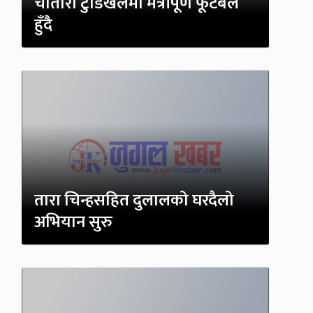
चौतारा टुँडिखेलमा मैत्रीपूर्ण फूटबल
हुँदै
तारा चिन्हसहित दुलालको घरदैलो
अभियान सुरु