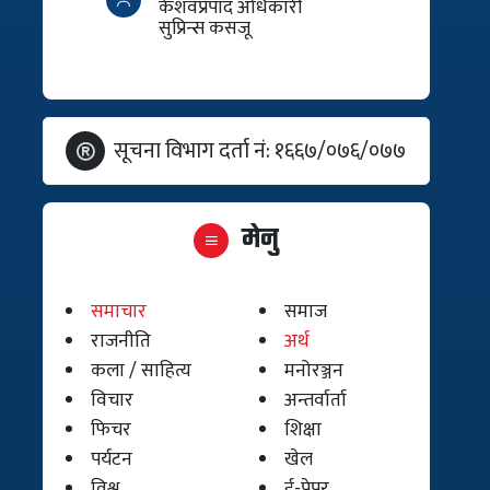
केशवप्रपाद अधिकारी
सुप्रिन्स कसजू
सूचना विभाग दर्ता नं: १६६७/०७६/०७७
मेनु
समाचार
समाज
राजनीति
अर्थ
कला / साहित्य
मनोरञ्जन
विचार
अन्तर्वार्ता
फिचर
शिक्षा
पर्यटन
खेल
विश्व
ई-पेपर