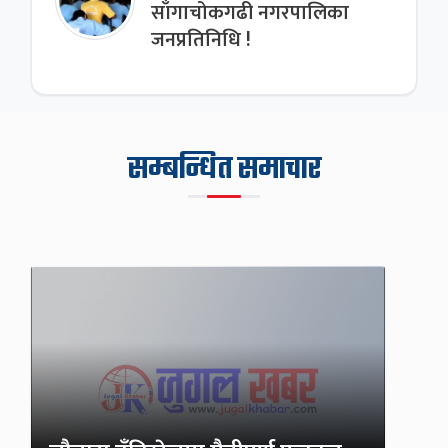
साँगाचोकगढी नगरपालिका
जनप्रतिनिधि !
सम्बन्धित समाचार