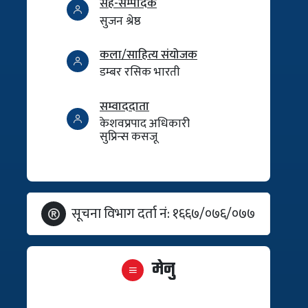
सह-सम्पादक
सुजन श्रेष्ठ
कला/साहित्य संयोजक
डम्बर रसिक भारती
सम्वाददाता
केशवप्रपाद अधिकारी
सुप्रिन्स कसजू
सूचना विभाग दर्ता नं: १६६७/०७६/०७७
मेनु