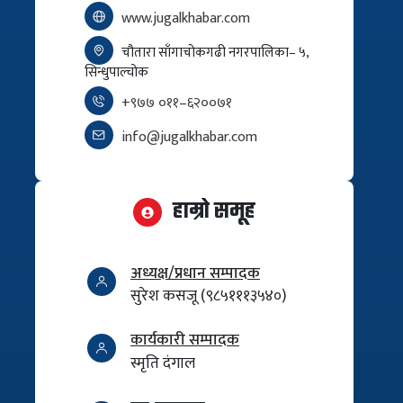
www.jugalkhabar.com
चौतारा साँगाचोकगढी नगरपालिका– ५,
सिन्धुपाल्चोक
+९७७ ०११–६२००७१
info@jugalkhabar.com
हाम्रो समूह
अध्यक्ष/प्रधान सम्पादक
सुरेश कसजू (९८५१११३५४०)
कार्यकारी सम्पादक
स्मृति दंगाल