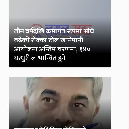
तीन वर्षदेखि क्रमागत रूपमा अघि
बढेको रोक्का टोल खानेपानी
आयोजना अन्तिम चरणमा, १४०
घरधुरी लाभान्वित हुने