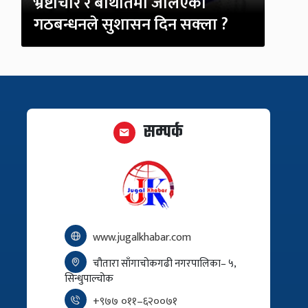
भ्रष्टाचार र बेथितिमा जेलिएको
गठबन्धनले सुशासन दिन सक्ला ?
सम्पर्क
www.jugalkhabar.com
चौतारा साँगाचोकगढी नगरपालिका– ५,
सिन्धुपाल्चोक
+९७७ ०११–६२००७१