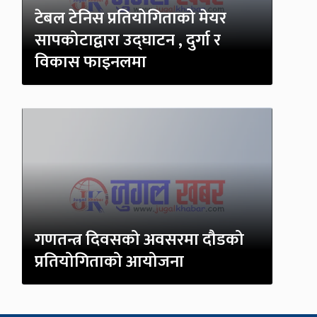
टेबल टेनिस प्रतियोगिताको मेयर
सापकोटाद्वारा उद्घाटन , दुर्गा र
विकास फाइनलमा
गणतन्त्र दिवसको अवसरमा दौडको
प्रतियोगिताको आयोजना