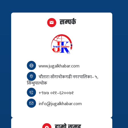
सम्पर्क
www.jugalkhabar.com
चौतारा साँगाचोकगढी नगरपालिका– ५,
सिन्धुपाल्चोक
+९७७ ०११–६२००७१
info@jugalkhabar.com
हाम्रो समूह