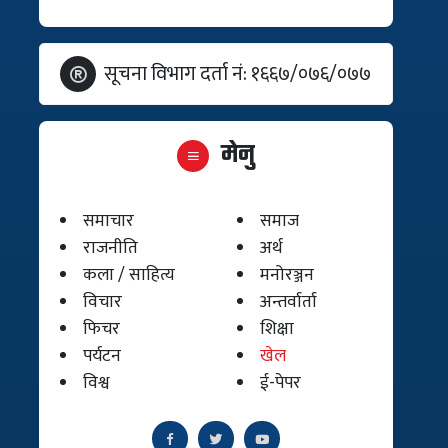
सूचना विभाग दर्ता नं: १६६७/०७६/०७७
मेनु
समाचार
समाज
राजनीति
अर्थ
कला / साहित्य
मनोरञ्जन
विचार
अन्तर्वार्ता
फिचर
शिक्षा
पर्यटन
खेल
विश्व
ई-पेपर