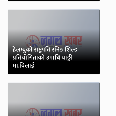
हेलम्बुको राष्ट्रपति रनिङ शिल्ड
प्रतियोगिताको उपाधि याङ्री
मा.विलाई