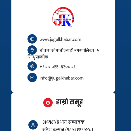
www.jugalkhabar.com
चौतारा साँगाचोकगढी नगरपालिका– ५,
सिन्धुपाल्चोक
+९७७ ०११–६२००७१
info@jugalkhabar.com
हाम्रो समूह
अध्यक्ष/प्रधान सम्पादक
सुरेश कसजू (९८५१११३५४०)