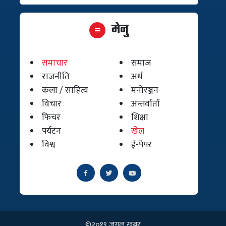
मेनु
समाचार
समाज
राजनीति
अर्थ
कला / साहित्य
मनोरञ्जन
विचार
अन्तर्वार्ता
फिचर
शिक्षा
पर्यटन
खेल
विश्व
ई-पेपर
©२०१९ जुगल खबर