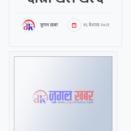
जुगल खबर
१६ बैशाख २०८१