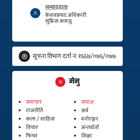
सम्वाददाता
केशवप्रपाद अधिकारी
सुप्रिन्स कसजू
सूचना विभाग दर्ता नं: १६६७/०७६/०७७
मेनु
समाचार
समाज
राजनीति
अर्थ
कला / साहित्य
मनोरञ्जन
विचार
अन्तर्वार्ता
फिचर
शिक्षा