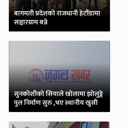
बागमती प्रदेशको राजधानी हेटौंडामा
सञ्चारग्राम बन्ने
सुनकोशीको सियाले खोलामा झोलुङ्गे
पुल निर्माण सुरु ,भए स्थानीय खुसी