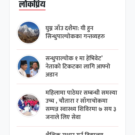
लोकप्रिय
घुम्न जाँउ दशैमा: यी हुन
सिन्धुपाल्चोकका गन्तव्यहरु
सन्धुपाल्चोक १ मा हेभिवेट’
नेताको टिकटका लागि आफ्नो
अडान
महिलामा पाठेघर सम्बन्धी समस्या
उच्च , चौतारा र साँगाचोकमा
सम्पन्न स्वास्थ्य शिविरमा ७ सय ३
जनाले लिए सेवा