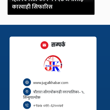
कारवाही सिफारिस
सम्पर्क
www.jugalkhabar.com
चौतारा साँगाचोकगढी नगरपालिका– ५,
सिन्धुपाल्चोक
+९७७ ०११–६२००७१