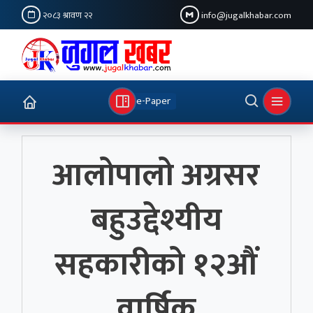
२०८३ श्रावण २२
info@jugalkhabar.com
e-Paper
आलोपालो अग्रसर
बहुउद्देश्यीय
सहकारीको १२औं
वार्षिक