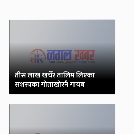
तीस लाख खर्चेर तालिम लिएका
सशस्त्रका गोताखोरनै गायब