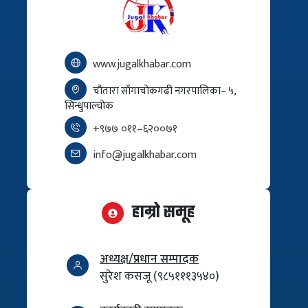
www.jugalkhabar.com
चौतारा साँगाचोकगढी नगरपालिका– ५,
सिन्धुपाल्चोक
+९७७ ०११–६२००७१
info@jugalkhabar.com
हाम्रो समूह
अध्यक्ष/प्रधान सम्पादक
सुरेश कसजू (९८५१११३५४०)