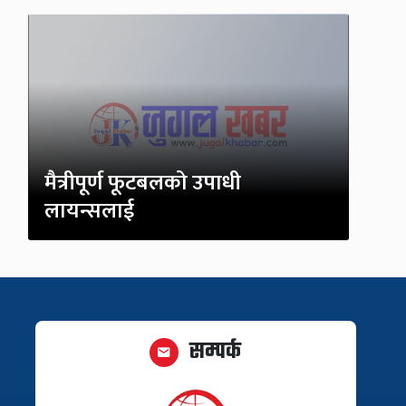
मैत्रीपूर्ण फूटबलको उपाधी
लायन्सलाई
सम्पर्क