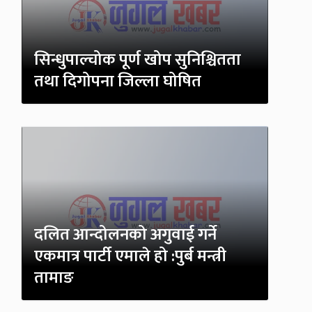
सिन्धुपाल्चोक पूर्ण खोप सुनिश्चितता
तथा दिगोपना जिल्ला घोषित
दलित आन्दोलनको अगुवाई गर्ने
एकमात्र पार्टी एमाले हो :पुर्ब मन्त्री
तामाङ