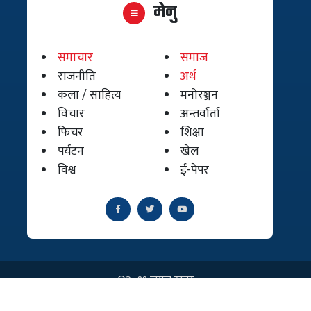
मेनु
समाचार
समाज
राजनीति
अर्थ
कला / साहित्य
मनोरञ्जन
विचार
अन्तर्वार्ता
फिचर
शिक्षा
पर्यटन
खेल
विश्व
ई-पेपर
©२०१९ जुगल खबर
Site By:
Binay Bajagain