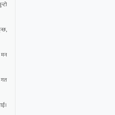
न्टो
न्छ,
न मन
। गत
लाई।