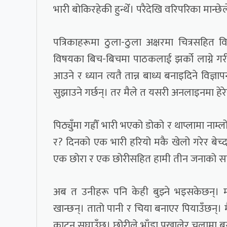
भारी बोकिरहेकी हुन्थेँ। परैदेखि वरिपरिका मान्छे
पत्रिकाहरूमा ठुला-ठुला अक्षरमा चित्रसहित व
विषयका बिच-बिचमा पाठकलाई झर्को लाग्ने गरी
आउने र ध्यान त्यतै तान्न बाध्य बनाइदिने विज्ञ
सुझाउने गर्छन्। तर मैले त यसरी अनलाइनमा हेर
पिठ्युँमा गह्रौँ भारी भएको डोको र थाप्लामा नाम्
र? दिनको एक भारी हरियो मकै खेलो गरेर बेच्
एक छोरा र एक छोरीसहित हामी तीन जनाको सानो
अब त उनीहरू पनि केही बुझ्ने भइसकेछन्। मला
खान्छन्। तातो पानी र चिया बनाएर पियाउँछन्। 
काट्न सघाउँछ। छोरीले भाँडा पखालेर चुलामा ब