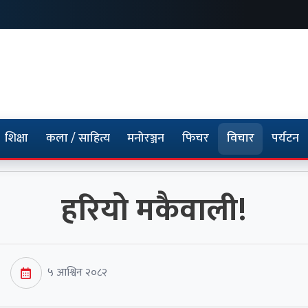
शिक्षा
कला / साहित्य
मनोरञ्जन
फिचर
विचार
पर्यटन
हरियो मकैवाली!
५ आश्विन २०८२