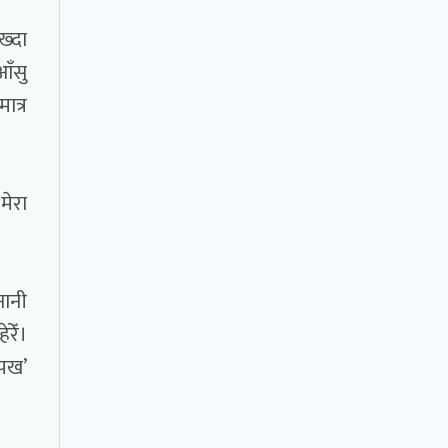
ख्दा
आँसु
ात्र
मेरा
नानी
रेँ।
 पख’