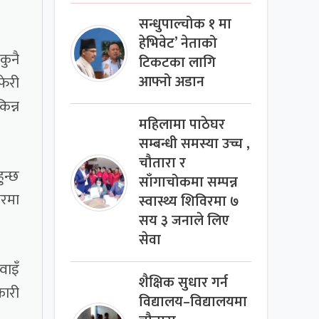
सन्धुपाल्चोक १ मा
हेभिवेट’ नेताको
कुनै
टिकटका लागि
फेरी
आफ्नो अडान
िन्न
महिलामा पाठेघर
सम्बन्धी समस्या उच्च ,
चौतारा र
ुन्छ
साँगाचोकमा सम्पन्न
भरमा
स्वास्थ्य शिविरमा ७
सय ३ जनाले लिए
सेवा
वाइँ
शैक्षिक सुधार गर्न
कारी
विद्यालय–विद्यालयमा