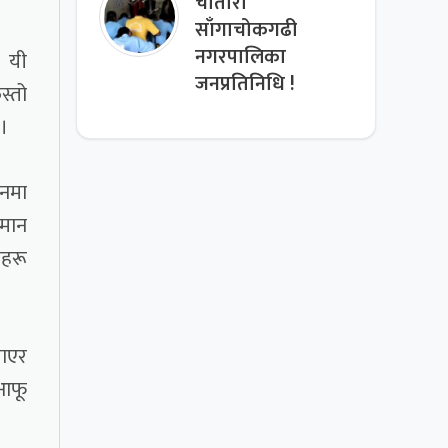
चौतारा
साँगाचोकगढी
नगरपालिका
ै यी
जनप्रतिनिधि !
स्तो
छ।
वनमा
तमान
ाहरू
याएर
 आफू