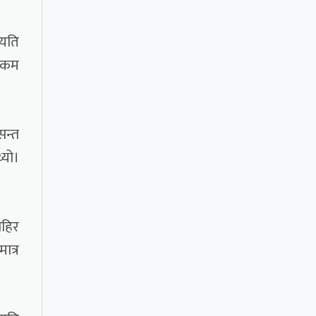
्यति
र कम
सन्त
्यो।
ाहिर
ात्र