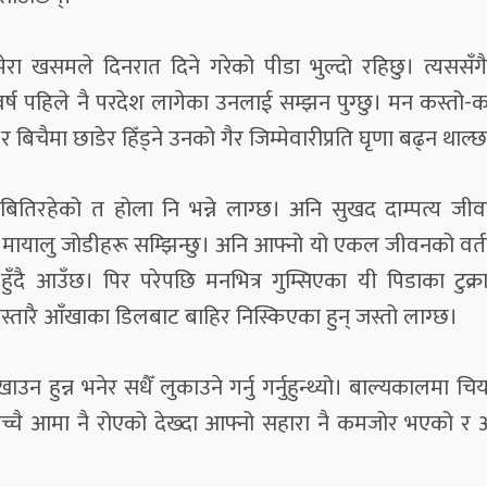
ा खसमले दिनरात दिने गरेको पीडा भुल्दो रहिछु। त्यससँग
 पहिले नै परदेश लागेका उनलाई सम्झन पुग्छु। मन कस्तो-क
चैमा छाडेर हिँड्ने उनको गैर जिम्मेवारीप्रति घृणा बढ्न थाल्
ितिरहेको त होला नि भन्ने लाग्छ। अनि सुखद दाम्पत्य जी
 मायालु जोडीहरू सम्झिन्छु। अनि आफ्नो यो एकल जीवनको वर्
ुँदै आउँछ। पिर परेपछि मनभित्र गुम्सिएका यी पिडाका टुक्र
िस्तारै आँखाका डिलबाट बाहिर निस्किएका हुन् जस्तो लाग्छ।
उन हुन्न भनेर सधैँ लुकाउने गर्नु गर्नुहुन्थ्यो। बाल्यकालमा चि
 साँच्चै आमा नै रोएको देख्दा आफ्नो सहारा नै कमजोर भएको र