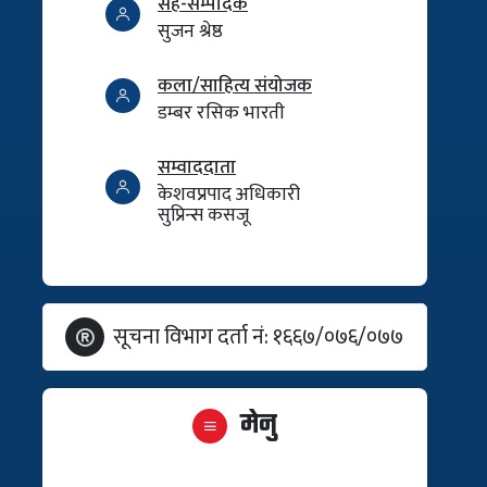
सह-सम्पादक
सुजन श्रेष्ठ
कला/साहित्य संयोजक
डम्बर रसिक भारती
सम्वाददाता
केशवप्रपाद अधिकारी
सुप्रिन्स कसजू
सूचना विभाग दर्ता नं: १६६७/०७६/०७७
मेनु