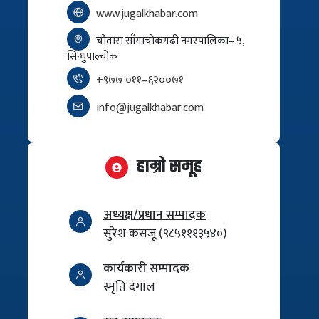
www.jugalkhabar.com
चौतारा साँगाचोकगढी नगरपालिका– ५,
सिन्धुपाल्चोक
+९७७ ०११–६२००७१
info@jugalkhabar.com
हाम्रो समूह
अध्यक्ष/प्रधान सम्पादक
सुरेश कसजू (९८५१११३५४०)
कार्यकारी सम्पादक
स्मृति दंगाल