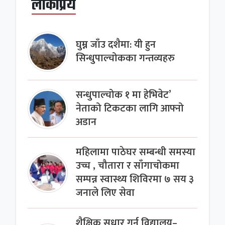
लोकप्रिय
घुम्न जाँउ दशैमा: यी हुन
सिन्धुपाल्चोकका गन्तव्यहरु
सन्धुपाल्चोक १ मा हेभिवेट’
नेताको टिकटका लागि आफ्नो
अडान
महिलामा पाठेघर सम्बन्धी समस्या
उच्च , चौतारा र साँगाचोकमा
सम्पन्न स्वास्थ्य शिविरमा ७ सय ३
जनाले लिए सेवा
शैक्षिक सुधार गर्न विद्यालय–