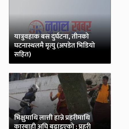
यात्रुवहाक बस दुर्घटना, तीनको
घटनास्थलमै मृत्यु (अपडेत भिडियो
सहित)
भिक्षुमाथि लात्ती हान्ने प्रहरीमाथि
कारबाही अघि बढाइएको ; प्रहरी