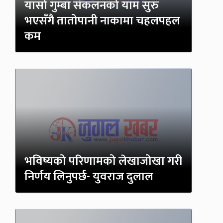
यार्सा गुम्बा संकलनको याम सुरु
भएसँगै तातोपानी नाकामा चहलपहल
कम
भविष्यको परिणामको लेखाजोखा गरी
निर्णय लिनुपर्छ- युवराज दुलाल