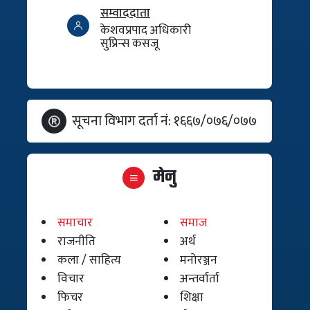
सम्वाददाता
केशवप्रपाद अधिकारी
सुप्रिन्स कसजू
सूचना विभाग दर्ता नं: १६६७/०७६/०७७
मेनु
समाचार
समाज
राजनीति
अर्थ
कला / साहित्य
मनोरञ्जन
विचार
अन्तर्वार्ता
फिचर
शिक्षा