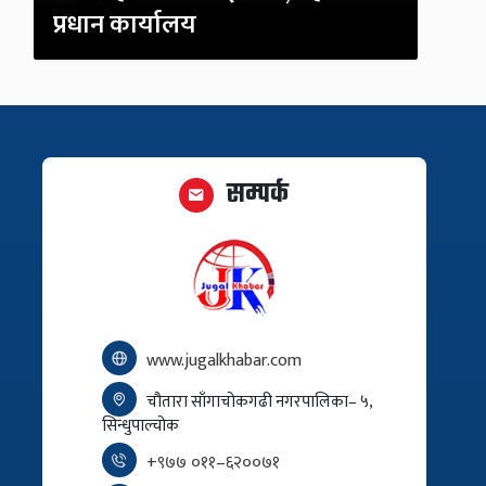
प्रधान कार्यालय
सम्पर्क
www.jugalkhabar.com
चौतारा साँगाचोकगढी नगरपालिका– ५,
सिन्धुपाल्चोक
+९७७ ०११–६२००७१