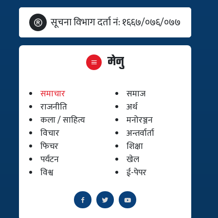
सूचना विभाग दर्ता नं: १६६७/०७६/०७७
मेनु
समाचार
समाज
राजनीति
अर्थ
कला / साहित्य
मनोरञ्जन
विचार
अन्तर्वार्ता
फिचर
शिक्षा
पर्यटन
खेल
विश्व
ई-पेपर