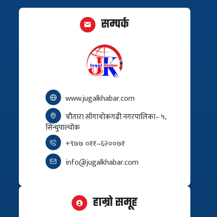
सम्पर्क
www.jugalkhabar.com
चौतारा साँगाचोकगढी नगरपालिका– ५,
सिन्धुपाल्चोक
+९७७ ०११–६२००७१
info@jugalkhabar.com
हाम्रो समूह