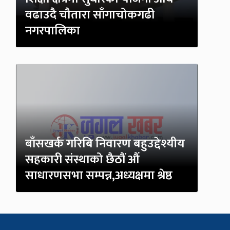
वढाउदै चौतारा साँगाचोकगढी
नगरपालिका
बाँसखर्क गरिबि निवारण बहुउद्देश्यीय
सहकारी संस्थाको छैठौं औं
साधारणसभा सम्पन्न,अध्यक्षमा श्रेष्ठ