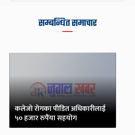
सम्बन्धित समाचार
कलेजो रोगका पीडित अधिकारीलाई
५० हजार रुपैंया सहयोग