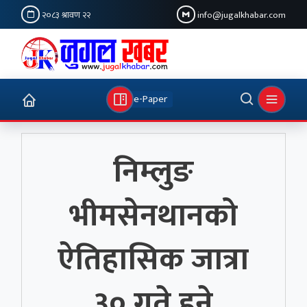
२०८३ श्रावण २२
info@jugalkhabar.com
e-Paper
निम्लुङ
भीमसेनथानको
ऐतिहासिक जात्रा
३० गते हुने