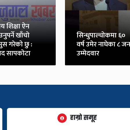
िय शिक्षा ऐन
उनुपर्ने खाँचो
सिन्धुपाल्चोकमा ६०
ुस गरेको छु :
वर्ष उमेर नाघेका ८ जन
सद सापकोटा
उम्मेदवार
हाम्रो समूह