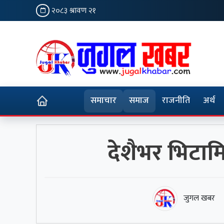
२०८३ श्रावण २१
समाचार
समाज
राजनीति
अर्थ
देशैभर भिटामि
जुगल खबर