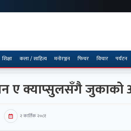
शिक्षा
कला / साहित्य
मनोरञ्जन
फिचर
विचार
पर्यटन
न ए क्याप्सुलसँगै जुकाको
२ कार्तिक २०८१