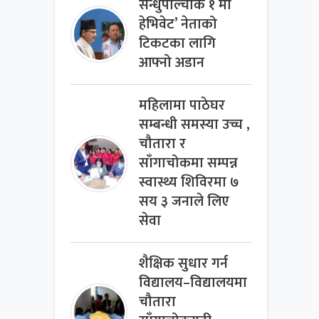
सन्धुपाल्चोक १ मा
हेभिवेट’ नेताको
टिकटका लागि
आफ्नो अडान
महिलामा पाठेघर
सम्बन्धी समस्या उच्च ,
चौतारा र
साँगाचोकमा सम्पन्न
स्वास्थ्य शिविरमा ७
सय ३ जनाले लिए
सेवा
शैक्षिक सुधार गर्न
विद्यालय–विद्यालयमा
चौतारा