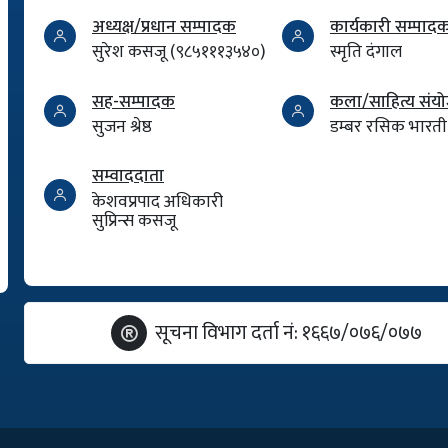
अध्यक्ष/प्रधान सम्पादक
कार्यकारी सम्पाद
सुरेश कसजू (९८५१११३५४०)
स्मृति दंगाल
सह-सम्पादक
कला/साहित्य सं
सुजन श्रेष्ठ
डम्बर रसिक भारती
सम्वाददाता
केशवप्रपाद अधिकारी
सुप्रिन्स कसजू
सूचना विभाग दर्ता नं: १६६७/०७६/०७७