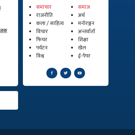
समाचार
समाज
क
राजनीति
अर्थ
कला / साहित्य
मनोरञ्जन
योजक
विचार
अन्तर्वार्ता
फिचर
शिक्षा
पर्यटन
खेल
विश्व
ई-पेपर