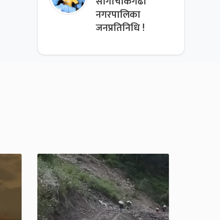
साँगाचोकगढी
नगरपालिका
जनप्रतिनिधि !