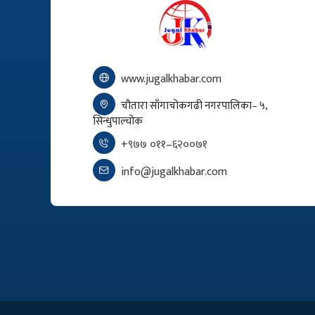
www.jugalkhabar.com
चौतारा साँगाचोकगढी नगरपालिका– ५,
सिन्धुपाल्चोक
+९७७ ०११–६२००७१
info@jugalkhabar.com