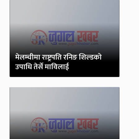
मेलम्चीमा राष्ट्रपति रनिङ शिल्डको
उपाधि तेर्से माविलाई