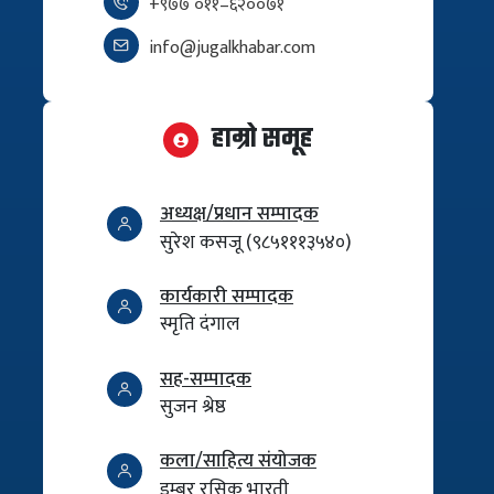
+९७७ ०११–६२००७१
info@jugalkhabar.com
हाम्रो समूह
अध्यक्ष/प्रधान सम्पादक
सुरेश कसजू (९८५१११३५४०)
कार्यकारी सम्पादक
स्मृति दंगाल
सह-सम्पादक
सुजन श्रेष्ठ
कला/साहित्य संयोजक
डम्बर रसिक भारती