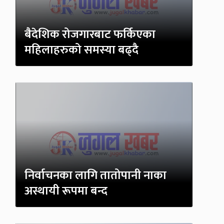
बैदेशिक रोजगारबाट फर्किएका
महिलाहरुको समस्या बढ्दै
निर्वाचनका लागि तातोपानी नाका
अस्थायी रूपमा बन्द