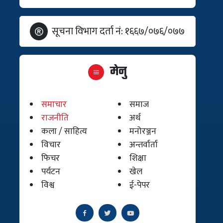
सूचना विभाग दर्ता नं: १६६७/०७६/०७७
मेनु
समाचार
समाज
राजनीति
अर्थ
कला / साहित्य
मनोरञ्जन
विचार
अन्तर्वार्ता
फिचर
शिक्षा
पर्यटन
खेल
विश्व
ई-पेपर