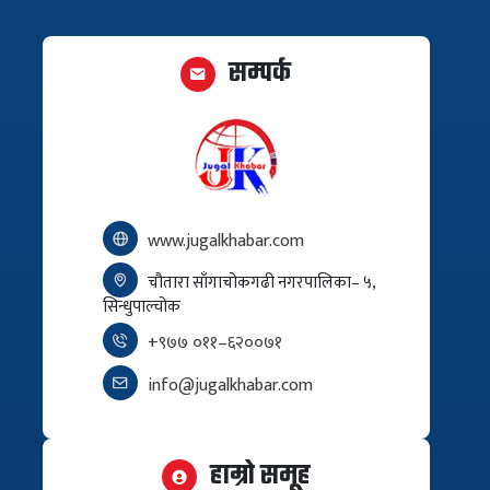
सम्पर्क
www.jugalkhabar.com
चौतारा साँगाचोकगढी नगरपालिका– ५,
सिन्धुपाल्चोक
+९७७ ०११–६२००७१
info@jugalkhabar.com
हाम्रो समूह