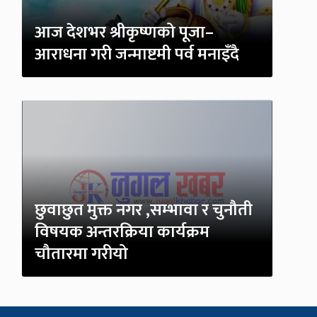
आज देशभर श्रीकृष्णको पूजा–
आराधना गरी जन्माष्टमी पर्व मनाइँदै
छुवाछुत मुक्त नगर ,सम्भावा र चुनौती
विषयक अन्तरक्रिया कार्यक्रम
चौतारमा गरीयो