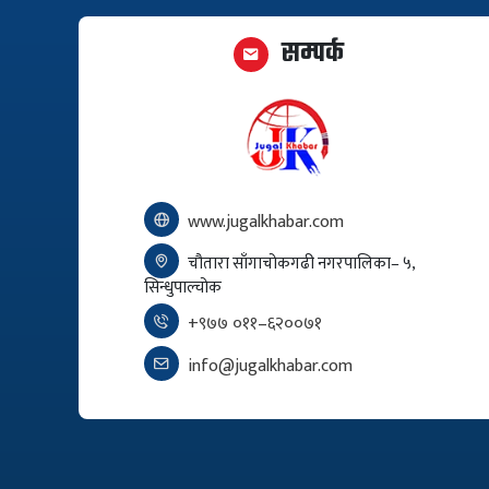
सम्पर्क
www.jugalkhabar.com
चौतारा साँगाचोकगढी नगरपालिका– ५,
सिन्धुपाल्चोक
+९७७ ०११–६२००७१
info@jugalkhabar.com