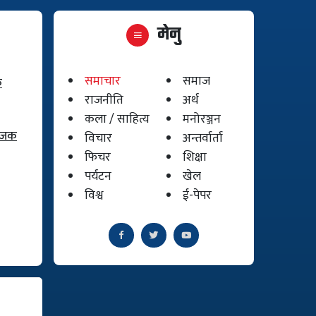
मेनु
समाचार
समाज
क
राजनीति
अर्थ
कला / साहित्य
मनोरञ्जन
योजक
विचार
अन्तर्वार्ता
फिचर
शिक्षा
पर्यटन
खेल
विश्व
ई-पेपर