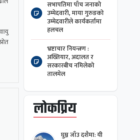
ढीले
सभापतिमा पाँच जनाको
उम्मेदवारी, माया गुरुङको
उम्मेदवारीले कार्यकर्तामा
हलचल
वायु
्रोत
भ्रष्टाचार नियन्त्रण :
अख्तियार, अदालत र
सरकारबीच नमिलेको
तालमेल
लोकप्रिय
घुम्न जाँउ दशैमा: यी