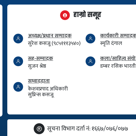
हाम्रो समूह
अध्यक्ष/प्रधान सम्पादक
कार्यकारी सम्पाद
सुरेश कसजू (९८५१११३५४०)
स्मृति दंगाल
सह-सम्पादक
कला/साहित्य सं
सुजन श्रेष्ठ
डम्बर रसिक भारती
सम्वाददाता
केशवप्रपाद अधिकारी
सुप्रिन्स कसजू
सूचना विभाग दर्ता नं: १६६७/०७६/०७७