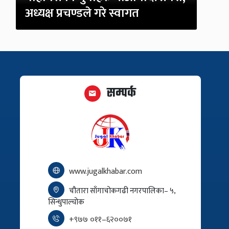
अध्यक्ष प्रचण्डले गरे स्वागत
सम्पर्क
www.jugalkhabar.com
चौतारा साँगाचोकगढी नगरपालिका– ५,
सिन्धुपाल्चोक
+९७७ ०११–६२००७१