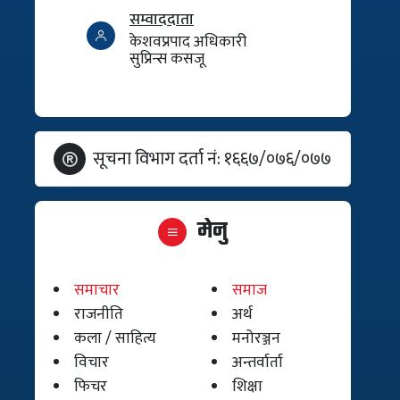
सम्वाददाता
केशवप्रपाद अधिकारी
सुप्रिन्स कसजू
सूचना विभाग दर्ता नं: १६६७/०७६/०७७
मेनु
समाचार
समाज
राजनीति
अर्थ
कला / साहित्य
मनोरञ्जन
विचार
अन्तर्वार्ता
फिचर
शिक्षा