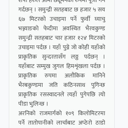
शेर्पा हरुले आमा छ्यूमेनका रुपमा पूजा गर्ने
गर्दछन् । समुन्द्री सतहबाट छ हजार ५ सय
६७ मिटरको उचाइमा पर्ने फुर्वी घ्याचु
भञ्ज्याङको फेदीमा अवस्थित भैरवकुण्ड
समुन्द्री सतहबाट चार हजार १२४ मिटरको
उचाइमा पर्दछ । यहाँ पुग्ने जो कोही यहाँको
प्राकृतिक सुन्दरतासँग लठ्ठ पर्दछन् ।
यहाँबाट सम्मुख जुगल हिमशृंखला पर्दछ ।
प्राकृतिक रुपमा अलौकिक मानिने
भैरबकुण्डमा जति कठिनसाथ पुगिन्छ
प्राकृतिक रसस्वादनले त्यहाँ पुगेपछि त्यो
पीडा भुलिन्छ ।
अरनिको राजमार्गको १०९ किलोमिटरमा
पर्ने तातोपानीको लार्चाबाट अप्ठेरो ठाडो