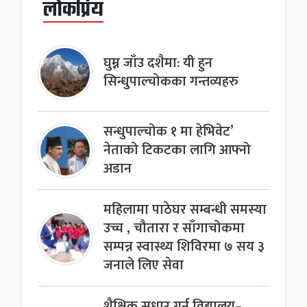
लोकप्रिय
घुम्न जाँउ दशैमा: यी हुन
सिन्धुपाल्चोकका गन्तव्यहरु
सन्धुपाल्चोक १ मा हेभिवेट’
नेताको टिकटका लागि आफ्नो
अडान
महिलामा पाठेघर सम्बन्धी समस्या
उच्च , चौतारा र साँगाचोकमा
सम्पन्न स्वास्थ्य शिविरमा ७ सय ३
जनाले लिए सेवा
शैक्षिक सुधार गर्न विद्यालय–