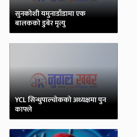
सुनकोशी यमुनाडाँडामा एक
बालकको डुबेर मृत्यु
YCL सिन्धुपाल्चोकको अध्यक्षमा पुन
काफ्ले