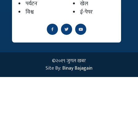
पर्यटन
खेल
विश्व
ई-पेपर
©२०१९ जुगल खबर
Site By:
Binay Bajagain