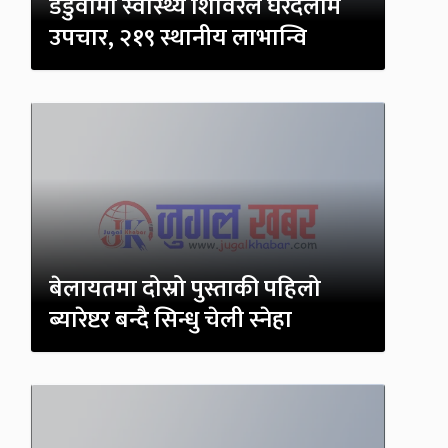
डडुवामा स्वास्थ्य शिविरले घरदैलोमै
उपचार, २१९ स्थानीय लाभान्वि
बेलायतमा दोस्रो पुस्ताकी पहिलो
ब्यारेष्टर बन्दै सिन्धु चेली स्नेहा