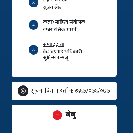
सुजन श्रेष्ठ
कला/साहित्य संयोजक
डम्बर रसिक भारती
सम्वाददाता
केशवप्रपाद अधिकारी
सुप्रिन्स कसजू
सूचना विभाग दर्ता नं: १६६७/०७६/०७७
मेनु