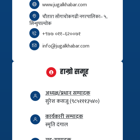
www.jugalkhabar.com
चौतारा साँगाचोकगढी नगरपालिका– ५,
सिन्धुपाल्चोक
+९७७ ०११–६२००७१
info@jugalkhabar.com
हाम्रो समूह
अध्यक्ष/प्रधान सम्पादक
सुरेश कसजू (९८५१११३५४०)
कार्यकारी सम्पादक
स्मृति दंगाल
सह-सम्पादक