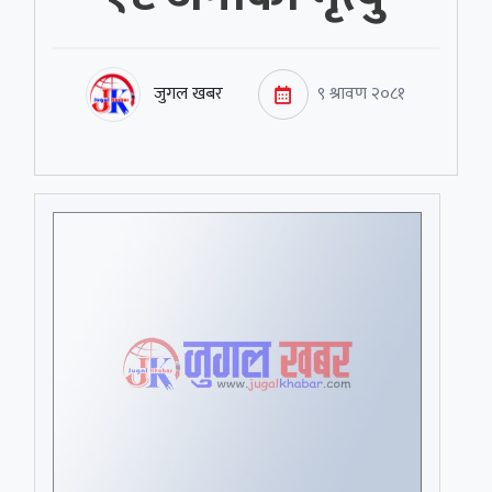
जुगल खबर
९ श्रावण २०८१