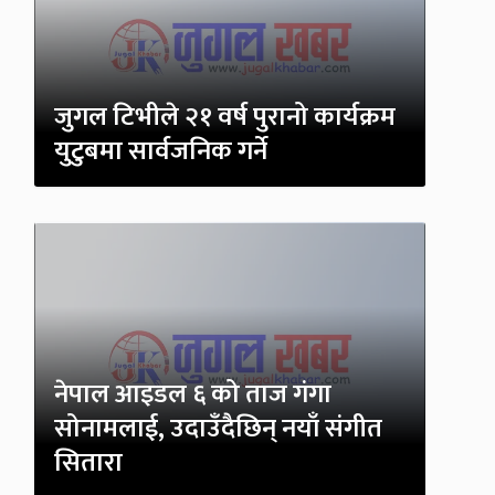
जुगल टिभीले २१ वर्ष पुरानो कार्यक्रम
युटुबमा सार्वजनिक गर्ने
नेपाल आइडल ६ को ताज गंगा
सोनामलाई, उदाउँदैछिन् नयाँ संगीत
सितारा