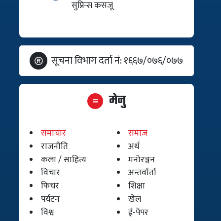
सुप्रिन्स कसजू
सूचना विभाग दर्ता नं: १६६७/०७६/०७७
मेनु
समाचार
समाज
राजनीति
अर्थ
कला / साहित्य
मनोरञ्जन
विचार
अन्तर्वार्ता
फिचर
शिक्षा
पर्यटन
खेल
विश्व
ई-पेपर