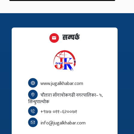
सम्पर्क
www.jugalkhabar.com
चौतारा साँगाचोकगढी नगरपालिका– ५,
सिन्धुपाल्चोक
+९७७ ०११–६२००७१
info@jugalkhabar.com