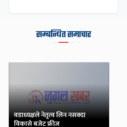
सम्बन्धित समाचार
वडाध्यक्षले नेतृत्व लिन नसक्दा
विकासे बजेट फ्रीज