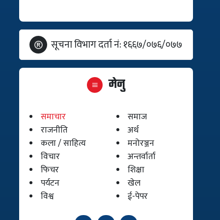
सूचना विभाग दर्ता नं: १६६७/०७६/०७७
मेनु
समाचार
समाज
राजनीति
अर्थ
कला / साहित्य
मनोरञ्जन
विचार
अन्तर्वार्ता
फिचर
शिक्षा
पर्यटन
खेल
विश्व
ई-पेपर