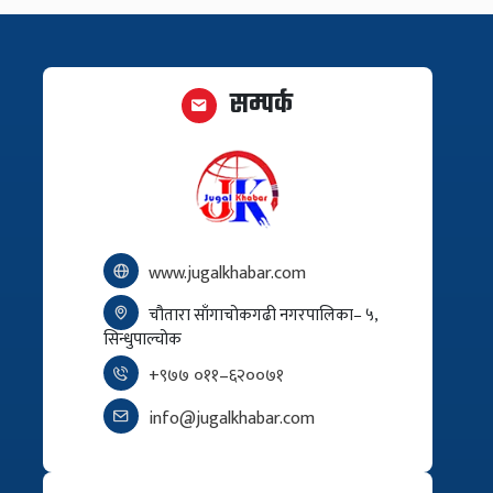
सम्पर्क
www.jugalkhabar.com
चौतारा साँगाचोकगढी नगरपालिका– ५,
सिन्धुपाल्चोक
+९७७ ०११–६२००७१
info@jugalkhabar.com