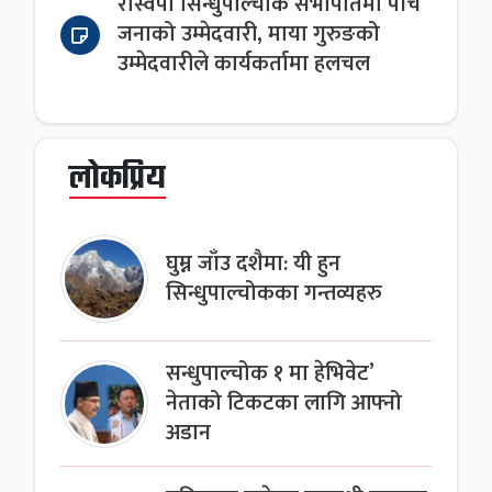
रास्वपा सिन्धुपाल्चोक सभापतिमा पाँच
जनाको उम्मेदवारी, माया गुरुङको
उम्मेदवारीले कार्यकर्तामा हलचल
लोकप्रिय
घुम्न जाँउ दशैमा: यी हुन
सिन्धुपाल्चोकका गन्तव्यहरु
सन्धुपाल्चोक १ मा हेभिवेट’
नेताको टिकटका लागि आफ्नो
अडान