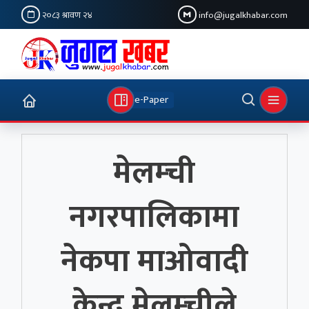
२०८३ श्रावण २४
info@jugalkhabar.com
e-Paper
मेलम्ची
नगरपालिकामा
नेकपा माओवादी
केन्द्र मेलम्चीले