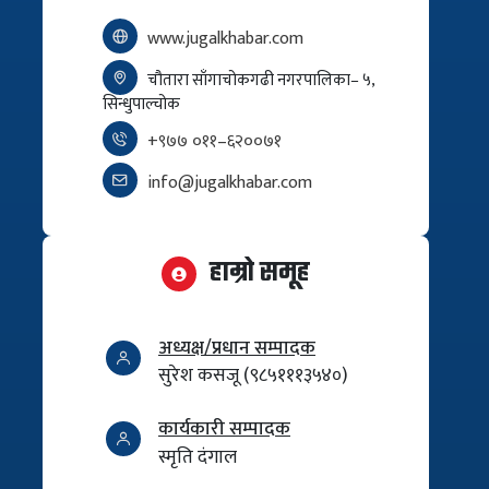
www.jugalkhabar.com
चौतारा साँगाचोकगढी नगरपालिका– ५,
सिन्धुपाल्चोक
+९७७ ०११–६२००७१
info@jugalkhabar.com
हाम्रो समूह
अध्यक्ष/प्रधान सम्पादक
सुरेश कसजू (९८५१११३५४०)
कार्यकारी सम्पादक
स्मृति दंगाल