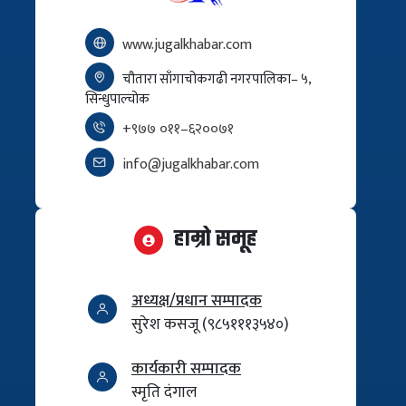
www.jugalkhabar.com
चौतारा साँगाचोकगढी नगरपालिका– ५,
सिन्धुपाल्चोक
+९७७ ०११–६२००७१
info@jugalkhabar.com
हाम्रो समूह
अध्यक्ष/प्रधान सम्पादक
सुरेश कसजू (९८५१११३५४०)
कार्यकारी सम्पादक
स्मृति दंगाल