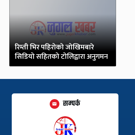
रिम्ती भिर पहिरोको जोखिमबारे
सिडियो सहितको टोलिद्वारा अनुगमन
सम्पर्क