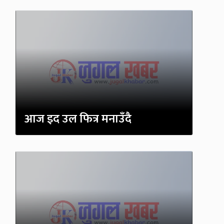
आज इद उल फित्र मनाउँदै