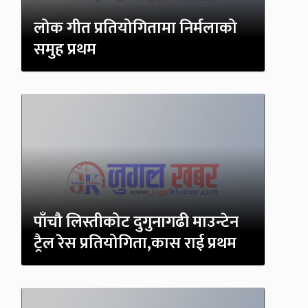
लोक गीत प्रतियोगितामा निर्मलाको
समुह प्रथम
पाँचौ लिस्तीकोट दुगुनागढी माउन्टेन
ट्रैल रेस प्रतियोगिता,कास राई प्रथम