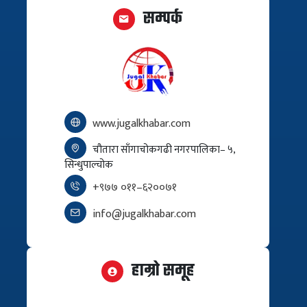
सम्पर्क
www.jugalkhabar.com
चौतारा साँगाचोकगढी नगरपालिका– ५,
सिन्धुपाल्चोक
+९७७ ०११–६२००७१
info@jugalkhabar.com
हाम्रो समूह