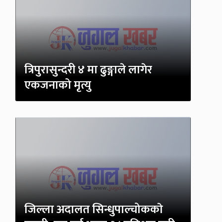
त्रिपुरासुन्दरी ४ मा ढुङ्गाले लागेर
एकजनाको मृत्यु
जिल्ला अदालत सिन्धुपाल्चोककाे