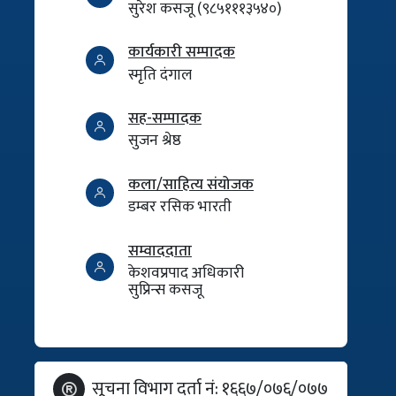
सुरेश कसजू (९८५१११३५४०)
कार्यकारी सम्पादक
स्मृति दंगाल
सह-सम्पादक
सुजन श्रेष्ठ
कला/साहित्य संयोजक
डम्बर रसिक भारती
सम्वाददाता
केशवप्रपाद अधिकारी
सुप्रिन्स कसजू
सूचना विभाग दर्ता नं: १६६७/०७६/०७७