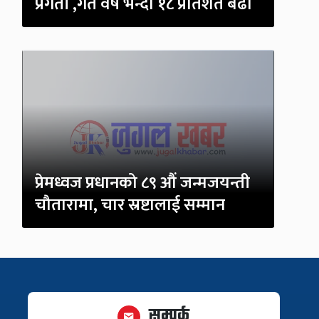
प्रगती ,गत वर्ष भन्दा १८ प्रतिशत बढी
प्रेमध्वज प्रधानको ८९ औं जन्मजयन्ती
चौतारामा, चार स्रष्टालाई सम्मान
सम्पर्क