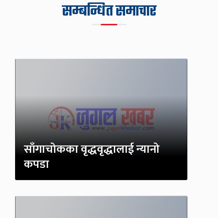
सम्बन्धित समाचार
साँगाचोकका वृद्धवृद्धालाई न्यानो
कपडा