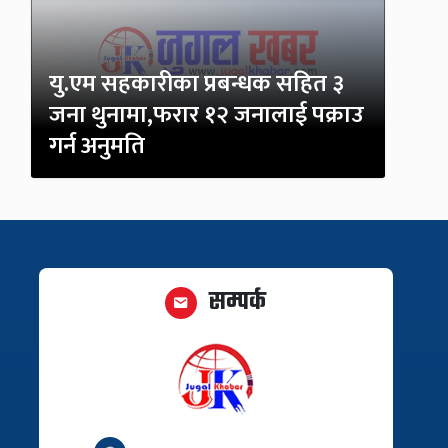
यु.एम सहकारीका प्रबन्धक सहित ३
जना थुनामा,फरार १२ जनालाई पक्राउ
गर्न अनुमति
सम्पर्क