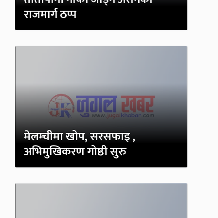
राजमार्ग ठप्प
मेलम्चीमा खोप, सरसफाइ ,
अभिमुखिकरण गोष्ठी सुरु