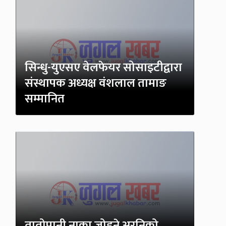
सिन्धु-युएसए वेलफेयर सोसाइटीद्वारा
संस्थापक अध्यक्ष वंशलाल तामाङ
सम्मानित
तातोपानी नाका जोड्ने अरनिको