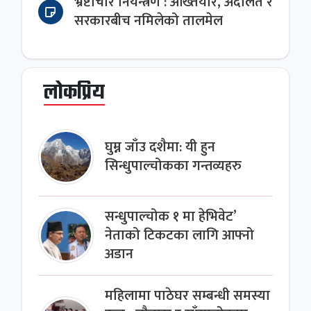
भ्रष्टाचार नियन्त्रण : अख्तियार, अदालत र
सरकारबीच नमिलेको तालमेल
लोकप्रिय
घुम्न जाँउ दशैमा: यी हुन
सिन्धुपाल्चोकका गन्तव्यहरु
सन्धुपाल्चोक १ मा हेभिवेट’
नेताको टिकटका लागि आफ्नो
अडान
महिलामा पाठेघर सम्बन्धी समस्या