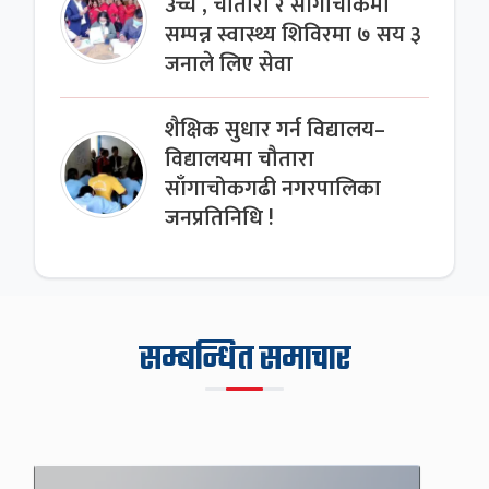
उच्च , चौतारा र साँगाचोकमा
सम्पन्न स्वास्थ्य शिविरमा ७ सय ३
जनाले लिए सेवा
शैक्षिक सुधार गर्न विद्यालय–
विद्यालयमा चौतारा
साँगाचोकगढी नगरपालिका
जनप्रतिनिधि !
सम्बन्धित समाचार