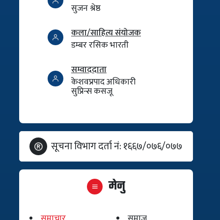
सुजन श्रेष्ठ
कला/साहित्य संयोजक
डम्बर रसिक भारती
सम्वाददाता
केशवप्रपाद अधिकारी
सुप्रिन्स कसजू
सूचना विभाग दर्ता नं: १६६७/०७६/०७७
मेनु
समाचार
समाज