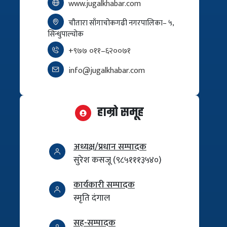
www.jugalkhabar.com
चौतारा साँगाचोकगढी नगरपालिका– ५,
सिन्धुपाल्चोक
+९७७ ०११–६२००७१
info@jugalkhabar.com
हाम्रो समूह
अध्यक्ष/प्रधान सम्पादक
सुरेश कसजू (९८५१११३५४०)
कार्यकारी सम्पादक
स्मृति दंगाल
सह-सम्पादक