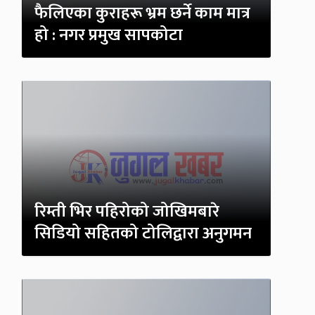
फैलिएका कुराहरू भ्रम छर्ने काम मात्र
हो : नगर प्रमुख सापकोटा
रिम्ती भिर पहिरोको जोखिमबारे
सिडियो सहितको टोलिद्वारा अनुगमन