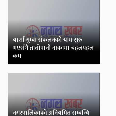
यार्सा गुम्बा संकलनको याम सुरु
भएसँगै तातोपानी नाकामा चहलपहल
कम
नगरपालिकाको अनियमित सम्बन्धि