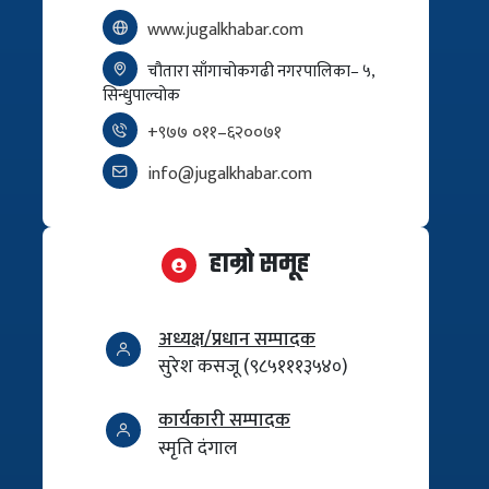
www.jugalkhabar.com
चौतारा साँगाचोकगढी नगरपालिका– ५,
सिन्धुपाल्चोक
+९७७ ०११–६२००७१
info@jugalkhabar.com
हाम्रो समूह
अध्यक्ष/प्रधान सम्पादक
सुरेश कसजू (९८५१११३५४०)
कार्यकारी सम्पादक
स्मृति दंगाल