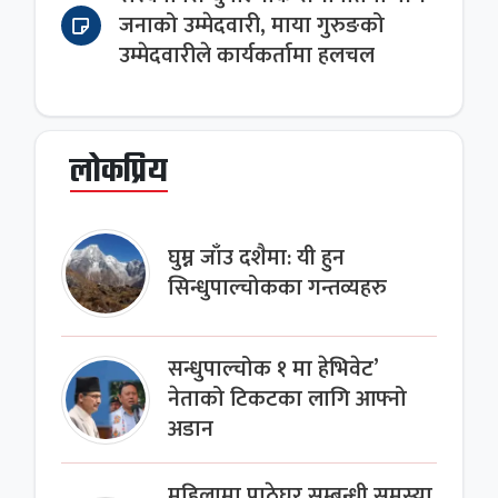
जनाको उम्मेदवारी, माया गुरुङको
उम्मेदवारीले कार्यकर्तामा हलचल
लोकप्रिय
घुम्न जाँउ दशैमा: यी हुन
सिन्धुपाल्चोकका गन्तव्यहरु
सन्धुपाल्चोक १ मा हेभिवेट’
नेताको टिकटका लागि आफ्नो
अडान
महिलामा पाठेघर सम्बन्धी समस्या