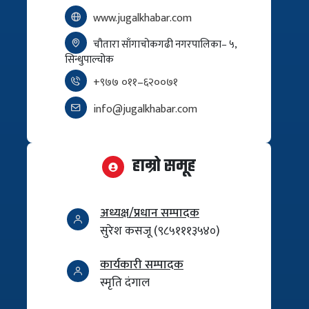
www.jugalkhabar.com
चौतारा साँगाचोकगढी नगरपालिका– ५,
सिन्धुपाल्चोक
+९७७ ०११–६२००७१
info@jugalkhabar.com
हाम्रो समूह
अध्यक्ष/प्रधान सम्पादक
सुरेश कसजू (९८५१११३५४०)
कार्यकारी सम्पादक
स्मृति दंगाल