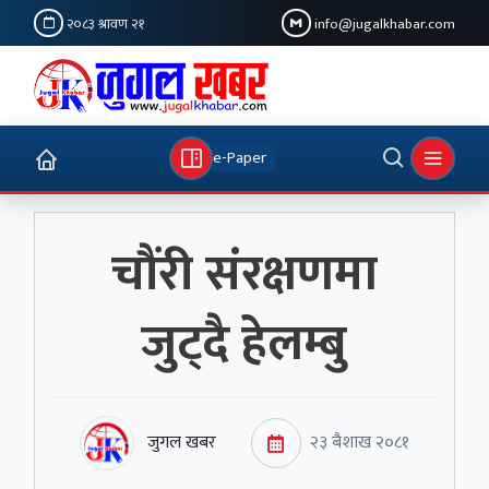
२०८३ श्रावण २१
info@jugalkhabar.com
e-Paper
चौंरी संरक्षणमा
जुट्दै हेलम्बु
जुगल खबर
२३ बैशाख २०८१