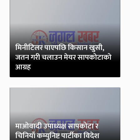
मिनीटिलर पाएपछि किसान खुसी,
जतन गरी चलाउन मेयर सापकोटाको
आग्रह
माओवादी उपाध्यक्ष सापकोटा र
चिनियाँ कम्युनिष्ट पार्टीका विदेश