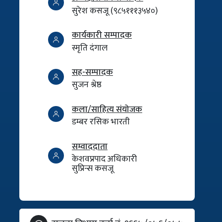
सुरेश कसजू (९८५१११३५४०)
कार्यकारी सम्पादक
स्मृति दंगाल
सह-सम्पादक
सुजन श्रेष्ठ
कला/साहित्य संयोजक
डम्बर रसिक भारती
सम्वाददाता
केशवप्रपाद अधिकारी
सुप्रिन्स कसजू