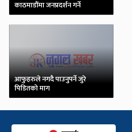
काठमाडौंमा जनप्रदर्शन गर्ने
आफुहरुले नगदै पाउनुपर्ने जुरे
पिडितको माग