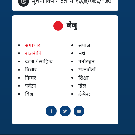
सूचना विभाग दर्ता नं: १६६७/०७६/०७७
मेनु
समाचार
समाज
राजनीति
अर्थ
कला / साहित्य
मनोरञ्जन
विचार
अन्तर्वार्ता
फिचर
शिक्षा
पर्यटन
खेल
विश्व
ई-पेपर