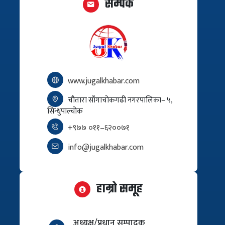
सम्पर्क
www.jugalkhabar.com
चौतारा साँगाचोकगढी नगरपालिका– ५,
सिन्धुपाल्चोक
+९७७ ०११–६२००७१
info@jugalkhabar.com
हाम्रो समूह
अध्यक्ष/प्रधान सम्पादक